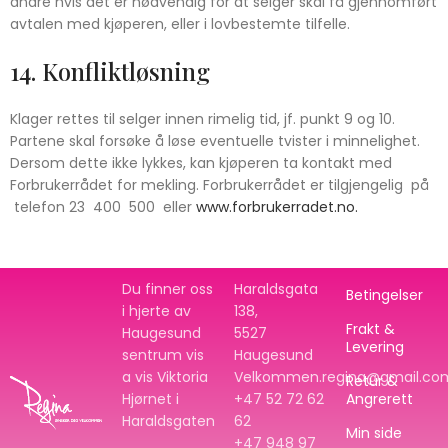
andre hvis det er nødvendig for at selger skal få gjennomført
avtalen med kjøperen, eller i lovbestemte tilfelle.
14. Konfliktløsning
Klager rettes til selger innen rimelig tid, jf. punkt 9 og 10.
Partene skal forsøke å løse eventuelle tvister i minnelighet.
Dersom dette ikke lykkes, kan kjøperen ta kontakt med
Forbrukerrådet for mekling. Forbrukerrådet er tilgjengelig på
telefon 23 400 500 eller
www.forbrukerradet.no.
Du finner oss
Haraldsgata
Betingelser
i hjerte av
138,
Frakt &
Haugesund
5527
Levering
sentrum vis
Haugesund
a vis Viktoria
Velkommen.regina@gmail.co
Retur &
Hjørnet i
+47 52 72 62
Angrerett
Haraldsgaten
62
Min side
+47
948 97