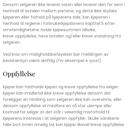
Dersom selgeren ikke leverer varen eller leverer den for sent i
henhold til avtalen mellom partene, og dette ikke skyldes
kjøperen eller forhold på kjøperens side, kan kjøperen i
henhold til reglene i forbrukerkjøpslovens kapittel 5 etter
omstendighetene
holde kjøpesummen tilbake
,
kreve
oppfyllelse
,
heve
avtalen og/eller kreve
erstatning
fra
selgeren.
Ved krav om misligholdsbeføyelser bør meldingen av
bevishensyn være skriftlig (for eksempel e-post).
Oppfyllelse
Kjøper kan fastholde kjøpet og kreve oppfyllelse fra selger.
Kjøper kan imidlertid ikke kreve oppfyllelse dersom det
foreligger en hindring som selgeren ikke kan overvinne, eller
dersom oppfyllelse vil medføre en så stor ulempe eller
kostnad for selger at det står i vesentlig misforhold til
kjøperens interesse i at selgeren oppfyller. Skulle vanskene
falle bort innen rimelig tid, kan kjøper likevel kreve oppfyllelse.