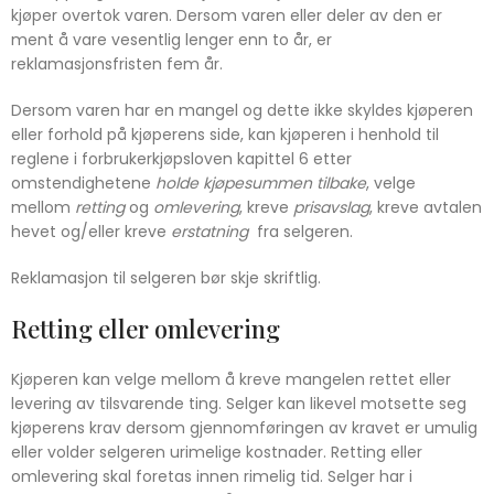
kjøper overtok varen. Dersom varen eller deler av den er
ment å vare vesentlig lenger enn to år, er
reklamasjonsfristen fem år.
Dersom varen har en mangel og dette ikke skyldes kjøperen
eller forhold på kjøperens side, kan kjøperen i henhold til
reglene i forbrukerkjøpsloven kapittel 6 etter
omstendighetene
holde kjøpesummen tilbake
, velge
mellom
retting
og
omlevering
, kreve
prisavslag
, kreve avtalen
hevet og/eller kreve
erstatning
fra selgeren.
Reklamasjon til selgeren bør skje skriftlig.
Retting eller omlevering
Kjøperen kan velge mellom å kreve mangelen rettet eller
levering av tilsvarende ting. Selger kan likevel motsette seg
kjøperens krav dersom gjennomføringen av kravet er umulig
eller volder selgeren urimelige kostnader. Retting eller
omlevering skal foretas innen rimelig tid. Selger har i