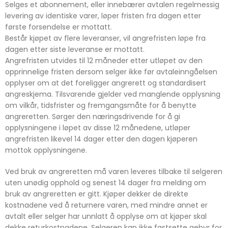
Selges et abonnement, eller innebærer avtalen regelmessig
levering av identiske varer, løper fristen fra dagen etter
første forsendelse er mottatt.
Består kjøpet av flere leveranser, vil angrefristen løpe fra
dagen etter siste leveranse er mottatt.
Angrefristen utvides til 12 måneder etter utløpet av den
opprinnelige fristen dersom selger ikke før avtaleinngåelsen
opplyser om at det foreligger angrerett og standardisert
angreskjema. Tilsvarende gjelder ved manglende opplysning
om vilkår, tidsfrister og fremgangsmåte for å benytte
angreretten. Sørger den næringsdrivende for å gi
opplysningene i løpet av disse 12 månedene, utløper
angrefristen likevel 14 dager etter den dagen kjøperen
mottok opplysningene.
Ved bruk av angreretten må varen leveres tilbake til selgeren
uten unødig opphold og senest 14 dager fra melding om
bruk av angreretten er gitt. Kjøper dekker de direkte
kostnadene ved å returnere varen, med mindre annet er
avtalt eller selger har unnlatt å opplyse om at kjøper skal
dekke returkostnadene. Selgeren kan ikke fastsette gebyr for