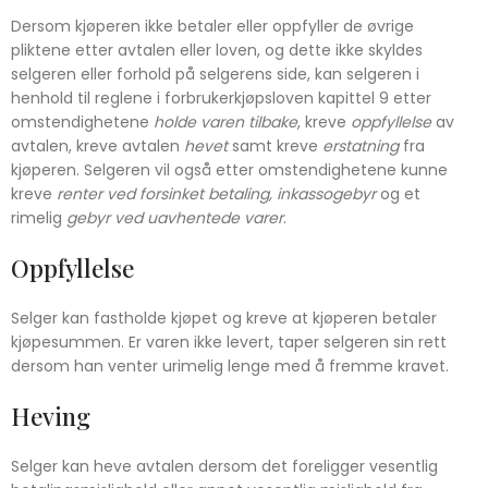
Dersom kjøperen ikke betaler eller oppfyller de øvrige
pliktene etter avtalen eller loven, og dette ikke skyldes
selgeren eller forhold på selgerens side, kan selgeren i
henhold til reglene i forbrukerkjøpsloven kapittel 9 etter
omstendighetene
holde
varen tilbake
, kreve
oppfyllelse
av
avtalen, kreve avtalen
hevet
samt kreve
erstatning
fra
kjøperen. Selgeren vil også etter omstendighetene kunne
kreve
renter ved forsinket betaling, inkassogebyr
og et
rimelig
gebyr ved uavhentede varer
.
Oppfyllelse
Selger kan fastholde kjøpet og kreve at kjøperen betaler
kjøpesummen. Er varen ikke levert, taper selgeren sin rett
dersom han venter urimelig lenge med å fremme kravet.
Heving
Selger kan heve avtalen dersom det foreligger vesentlig