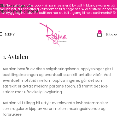
Skip to navigation
🛍️ Nettbutikken fylles opp – vi har mye mer å by på! ✨
Mange varer er på
vei inn her, du er hjertelig velkommen til å ringe oss 📞 eller stikke innom for
Skip to main content
en hyggelig handel 💛
I butikken har du full tilgang til hele sortimentet! 😊
0
MENY
KR
0,0
1. Avtalen
Avtalen består av disse salgsbetingelsene, opplysninger gitt i
bestillingsløsningen og eventuelt særskilt avtalte vilkår. Ved
eventuell motstrid mellom opplysningene, går det som
særskilt er avtalt mellom partene foran, så fremt det ikke
strider mot ufravikelig lovgivning.
Avtalen vil i tillegg bli utfylt av relevante lovbestemmelser
som regulerer kjøp av varer mellom næringsdrivende og
forbrukere.