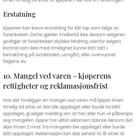
innen rimelig tid etter at kjøperen fikk vite om leveringen.
Erstatning
Kjøperen kan kreve erstatning for lidt tap som følge av
forsinkelsen. Dette gjelder imidlertid ikke dersom selgeren
godtgjør at forsinkelsen skyldes hindring utenfor selgers
kontroll som ikke med rimelighet kunne blitt tatt i
betraktning på avtaletiden, unngått, eller overvunnet
følgene av.
10. Mangel ved varen – kjøperens
rettigheter og reklamasjonsfrist
Hvis det foreligger en mangel ved varen må kjøper innen
rimelig tid etter at den ble oppdaget eller burde ha blitt
oppdaget, gi selger melding om at han eller hun vil påberope
seg mangelen. Kjøper har alltid reklamert tidsnok dersom det
skjer innen 2 mnd. fra mangelen ble oppdaget eller burde
blitt oppdaget. Reklamasjon kan skje senest to år etter at