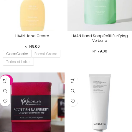
HAAN Hand Cream
HAAN Hand Soap Refill Purifying
Verbena
kr
149,00
kr
179,00
CocoCooler
Forest Grace
Tales of Lotus
NYHET