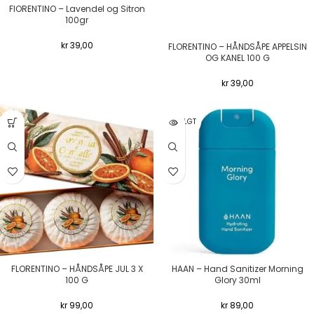
FIORENTINO – Lavendel og Sitron
100gr
kr
39,00
FLORENTINO – HÅNDSÅPE APPELSIN
OG KANEL 100 G
kr
39,00
UTSOLGT
FLORENTINO – HÅNDSÅPE JUL 3 X
HAAN – Hand Sanitizer Morning
100 G
Glory 30ml
kr
99,00
kr
89,00