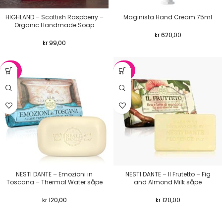
HIGHLAND – Scottish Raspberry –
Maginista Hand Cream 75ml
Organic Handmade Soap
kr
620,00
kr
99,00
NYHET
NYHET
NESTI DANTE – Emozioni in
NESTI DANTE – Il Frutetto – Fig
Toscana – Thermal Water såpe
and Almond Milk såpe
kr
120,00
kr
120,00