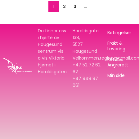
1
2
3
→
Du finner oss
Haraldsgata
Betingelser
i hjerte av
138,
Frakt &
Haugesund
5527
Levering
sentrum vis
Haugesund
a vis Viktoria
Velkommen.regina@gmail.co
Retur &
Hjørnet i
+47 52 72 62
Angrerett
Haraldsgaten
62
Min side
+47
948 97
061