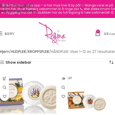
Skip to navigation
🛍️ Nettbutikken fylles opp – vi har mye mer å by på! ✨
Mange varer er på
vei inn her, du er hjertelig velkommen til å ringe oss 📞 eller stikke innom for
Skip to main content
en hyggelig handel 💛
I butikken har du full tilgang til hele sortimentet! 😊
0
MENY
KR
0,0
Hjem
HUDPLEIE
KROPPSPLEIE
HÅNDPLEIE
Viser 1–12 av 27 resultater
Show sidebar
UTSOLGT