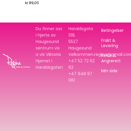
kr
89,00
Du finner oss
Haraldsgata
Betingelser
i hjerte av
138,
Frakt &
Haugesund
5527
Levering
sentrum vis
Haugesund
a vis Viktoria
Velkommen.regina@gmail.co
Retur &
Hjørnet i
+47 52 72 62
Angrerett
Haraldsgaten
62
Min side
+47
948 97
061