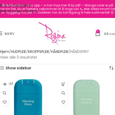
Skip to navigation
🛍️ Nettbutikken fylles opp – vi har mye mer å by på! ✨
Mange varer er på
vei inn her, du er hjertelig velkommen til å ringe oss 📞 eller stikke innom for
Skip to main content
en hyggelig handel 💛
I butikken har du full tilgang til hele sortimentet! 😊
0
MENY
KR
0,0
Hjem
HUDPLEIE
KROPPSPLEIE
HÅNDPLEIE
HÅNDSPRIT
Viser alle 3 resultater
Show sidebar
UTSOLGT