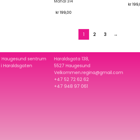
Mahal 314
kr
199,
kr
199,00
1
2
3
→
 av Haugesund sentrum
Haraldsgata 138,
t i Haraldsgaten
5527 Haugesund
Velkommen.regina@gmail.com
+47 52 72 62 62
+47
948 97 061