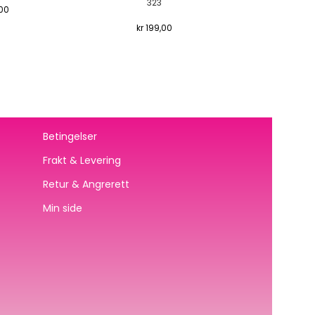
323
00
kr
199,00
Betingelser
Frakt & Levering
Retur & Angrerett
Min side