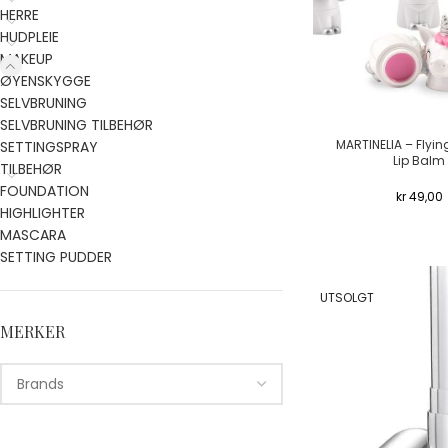
HERRE
HUDPLEIE
MAKEUP
ØYENSKYGGE
SELVBRUNING
SELVBRUNING TILBEHØR
MARTINELIA – Flyin
SETTINGSPRAY
Lip Balm
TILBEHØR
FOUNDATION
kr
49,00
HIGHLIGHTER
MASCARA
SETTING PUDDER
UTSOLGT
MERKER