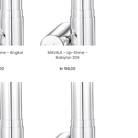
ine – Angkor
MAVALA – Lip-Shine –
Babylon 309
00
kr
199,00