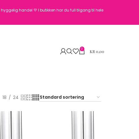
en hyggelig handel 💛
I butikken har du full tilgang til hele
0
KR
0,00
18
24