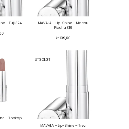
ne – Fuji 324
MAVALA – Lip-Shine – Machu
Picchu 319
00
kr
199,00
UTSOLGT
ine – Topkapi
MAVALA – Lip-Shine – Trevi