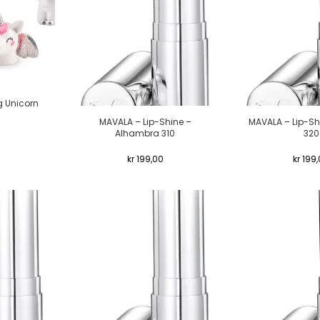
g Unicorn
MAVALA – Lip-Shine –
MAVALA – Lip-Sh
Alhambra 310
320
kr
199,00
kr
199,