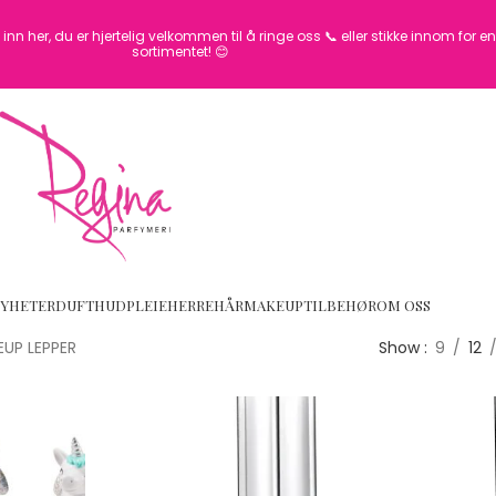
inn her, du er hjertelig velkommen til å ringe oss 📞 eller stikke innom for 
sortimentet! 😊
YHETER
DUFT
HUDPLEIE
HERRE
HÅR
MAKEUP
TILBEHØR
OM OSS
UP LEPPER
Show
9
12