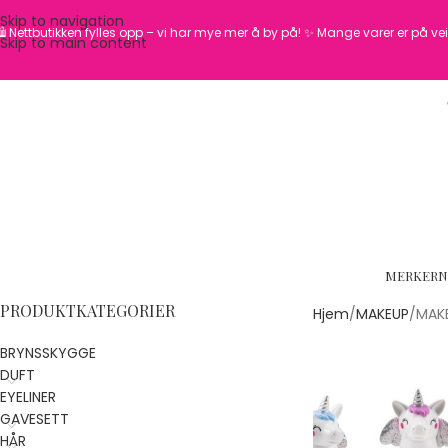
Skip to navigation
️ Nettbutikken fylles opp – vi har mye mer å by på! ✨
Mange varer er på vei 
Skip to main content
MERKER
N
PRODUKTKATEGORIER
Hjem
MAKEUP
MAKE
BRYNSSKYGGE
DUFT
EYELINER
GAVESETT
HÅR