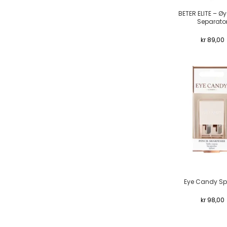
BETER ELITE – Ø
Separato
kr
89,00
Eye Candy Sp
kr
98,00