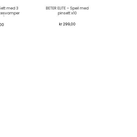
Sett med 3
BETER ELITE – Speil med
kesvamper
pinsett x10
fri)
kr
299,00
00