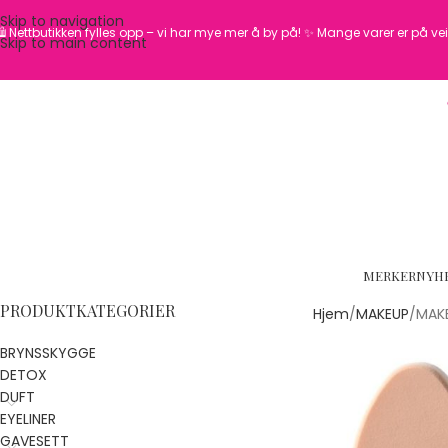
Skip to navigation
️ Nettbutikken fylles opp – vi har mye mer å by på! ✨
Mange varer er på vei 
Skip to main content
MERKER
NYH
PRODUKTKATEGORIER
Hjem
MAKEUP
MAKE
BRYNSSKYGGE
DETOX
DUFT
EYELINER
GAVESETT