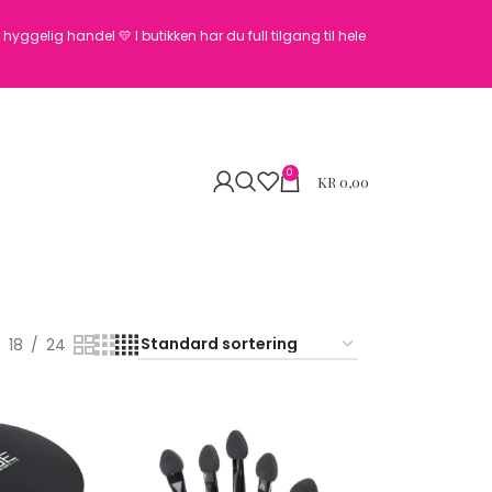
en hyggelig handel 💛
I butikken har du full tilgang til hele
0
KR
0,00
18
24