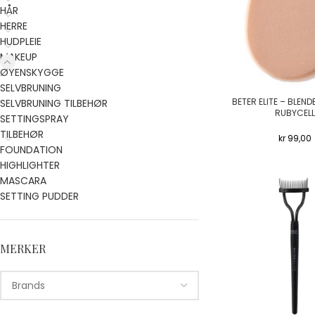
HÅR
HERRE
HUDPLEIE
MAKEUP
ØYENSKYGGE
SELVBRUNING
BETER ELITE – BLEN
SELVBRUNING TILBEHØR
RUBYCELL
SETTINGSPRAY
TILBEHØR
kr
99,00
FOUNDATION
HIGHLIGHTER
MASCARA
SETTING PUDDER
MERKER