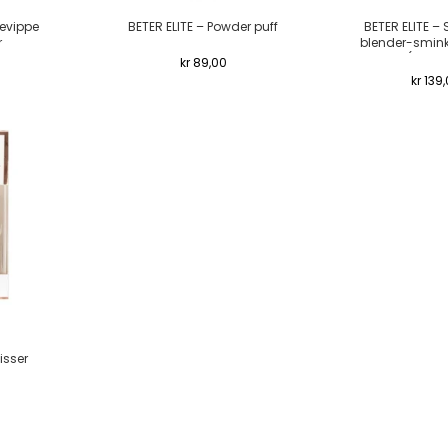
yevippe
BETER ELITE – Powder puff
BETER ELITE – 
r
blender-smin
(lateks
kr
89,00
kr
139,
isser