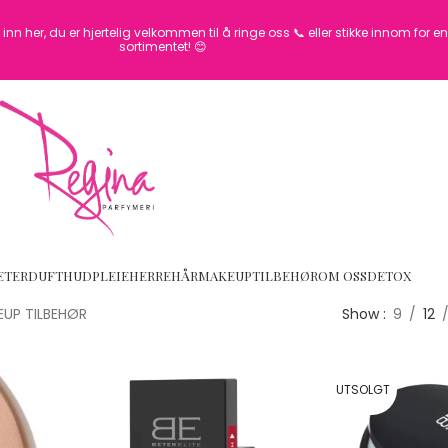
inn her, du er hjertelig velkommen til å ringe oss 📞 eller stikke innom for 
sortimentet! 😊
ETER
DUFT
HUDPLEIE
HERRE
HÅR
MAKEUP
TILBEHØR
OM OSS
DETOX
UP TILBEHØR
Show
9
12
UTSOLGT