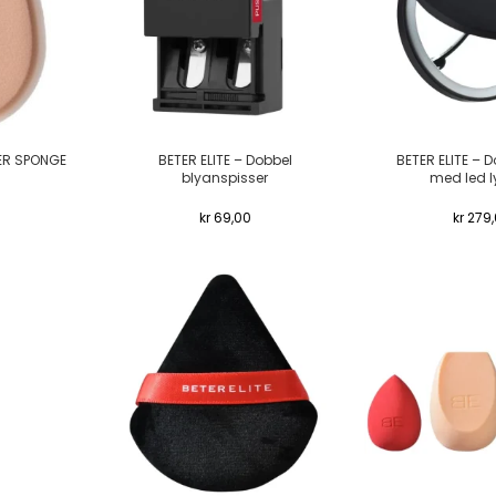
DER SPONGE
BETER ELITE – Dobbel
BETER ELITE – D
blyanspisser
med led ly
kr
69,00
kr
279,