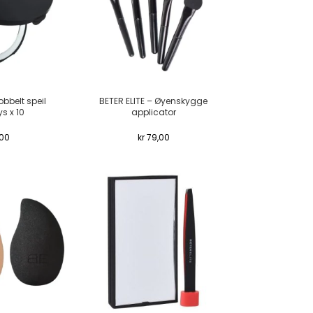
obbelt speil
BETER ELITE – Øyenskygge
s x 10
applicator
00
kr
79,00