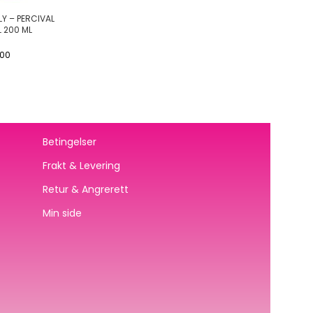
Y – PERCIVAL
 200 ML
00
Betingelser
Frakt & Levering
Retur & Angrerett
Min side