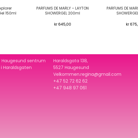
plorer
PARFUMS DE MARLY – LAYTON
PARFUMS DE MARL
Gel 150ml
SHOWERGEL 200ml
SHOWERGEL
kr
645,00
kr
675,
 av Haugesund sentrum
Haraldsgata 138,
t i Haraldsgaten
5527 Haugesund
Velkommen.regina@gmail.com
+47 52 72 62 62
+47
948 97 061