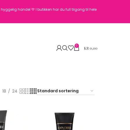
en hyggelig handel 💛
I butikken har du full tilgang til hele
0
KR
0,00
18
24