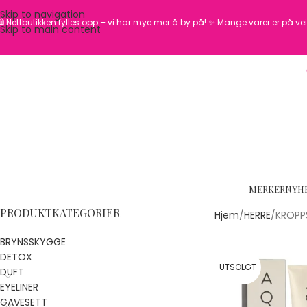
Skip to navigation
️ Nettbutikken fylles opp – vi har mye mer å by på! ✨
Mange varer er på vei 
Skip to main content
MERKER
NYH
PRODUKTKATEGORIER
Hjem
HERRE
KROPPS
BRYNSSKYGGE
DETOX
UTSOLGT
DUFT
EYELINER
GAVESETT