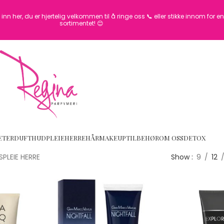
inn her, du er hjertelig velkommen til å ringe oss 📞 eller stikke innom for 
sortimentet! 😊
ETER
DUFT
HUDPLEIE
HERRE
HÅR
MAKEUP
TILBEHØR
OM OSS
DETOX
PLEIE HERRE
Show
9
12