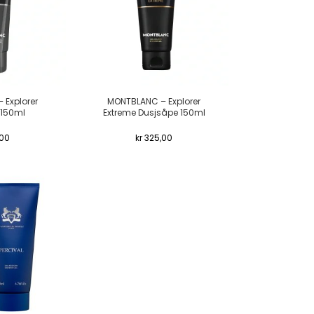
 Explorer
MONTBLANC – Explorer
 150ml
Extreme Dusjsåpe 150ml
00
kr
325,00