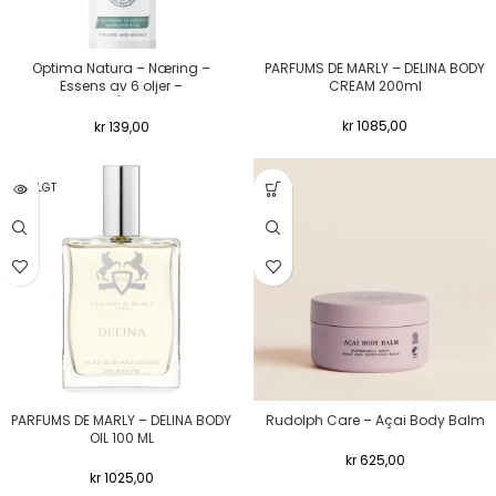
Optima Natura – Næring –
PARFUMS DE MARLY – DELINA BODY
Essens av 6 oljer –
CREAM 200ml
Massage/strekk & arr
kr
1085,00
kr
139,00
UTSOLGT
PARFUMS DE MARLY – DELINA BODY
Rudolph Care – Açai Body Balm
OIL 100 ML
kr
625,00
kr
1025,00