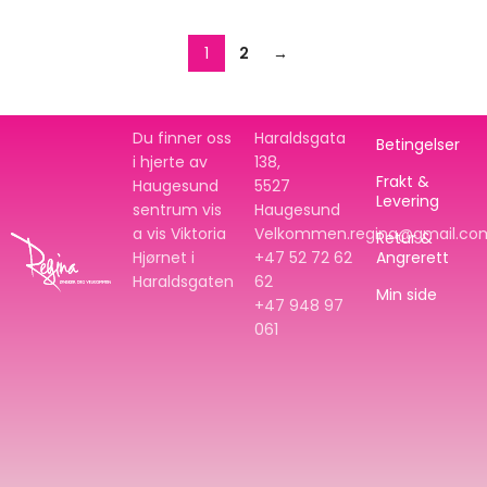
1
2
→
Du finner oss
Haraldsgata
Betingelser
i hjerte av
138,
Frakt &
Haugesund
5527
Levering
sentrum vis
Haugesund
a vis Viktoria
Velkommen.regina@gmail.co
Retur &
Hjørnet i
+47 52 72 62
Angrerett
Haraldsgaten
62
Min side
+47
948 97
061