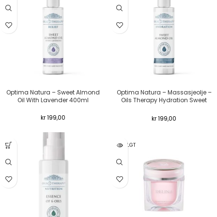
Optima Natura – Sweet Almond
Optima Natura – Massasjeolje –
Oil With Lavender 400ml
Oils Therapy Hydration Sweet
Almond Oil 400ml
kr
199,00
kr
199,00
UTSOLGT