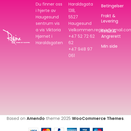
Du finner oss
Haraldsgata
Betingelser
i hjerte av
138,
Frakt &
Haugesund
5527
Levering
sentrum vis
Haugesund
a vis Viktoria
Velkommen.regina@gmail.co
Retur &
Hjørnet i
+47 52 72 62
Angrerett
Haraldsgaten
62
Min side
+47
948 97
061
Based on
Amendo
theme
2025
WooCommerce Themes
.