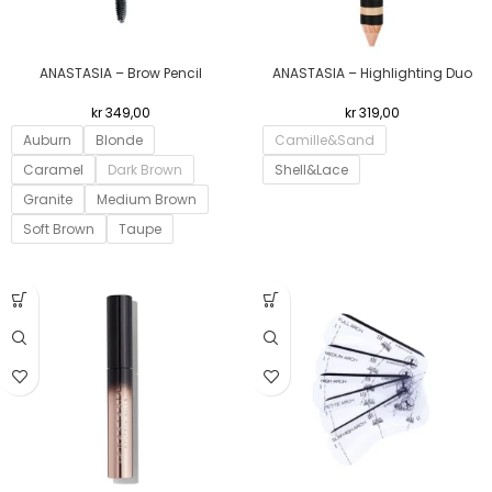
ANASTASIA – Brow Pencil
ANASTASIA – Highlighting Duo
kr
349,00
kr
319,00
Auburn
Blonde
Camille&Sand
Caramel
Dark Brown
Shell&Lace
Granite
Medium Brown
Soft Brown
Taupe