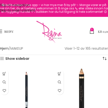
Skip to navigation
🛍️ Nettbutikken fylles opp – vi har mye mer å by på! ✨
Mange varer er på
vei inn her, du er hjertelig velkommen til å ringe oss 📞 eller stikke innom for
Skip to main content
en hyggelig handel 💛
I butikken har du full tilgang til hele sortimentet! 😊
0
MENY
KR
0,0
Hjem
MAKEUP
Viser 1–12 av 165 resultater
Show sidebar