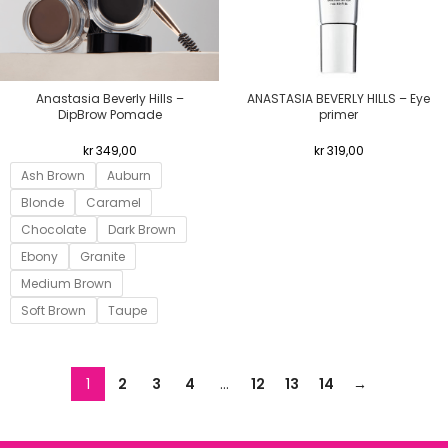
Anastasia Beverly Hills –
ANASTASIA BEVERLY HILLS – Eye
DipBrow Pomade
primer
kr
349,00
kr
319,00
Ash Brown
Auburn
Blonde
Caramel
Chocolate
Dark Brown
Ebony
Granite
Medium Brown
Soft Brown
Taupe
1
2
3
4
…
12
13
14
→