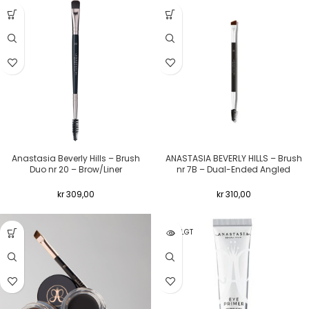
Anastasia Beverly Hills – Brush
ANASTASIA BEVERLY HILLS – Brush
Duo nr 20 – Brow/Liner
nr 7B – Dual-Ended Angled
kr
309,00
kr
310,00
UTSOLGT