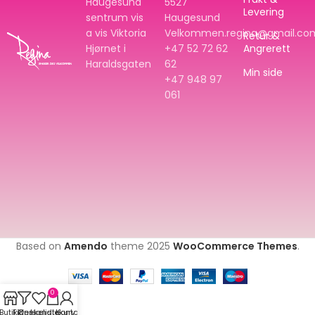
Haugesund
5527
Levering
sentrum vis
Haugesund
a vis Viktoria
Velkommen.regina@gmail.co
Retur &
Hjørnet i
+47 52 72 62
Angrerett
Haraldsgaten
62
Min side
+47
948 97
061
Based on
Amendo
theme
2025
WooCommerce Themes
.
0
Butikk
Filters
Ønskeliste
Handlekurv
Konto