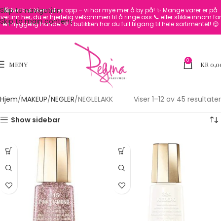
Skip to navigation
🛍️ Nettbutikken fylles opp – vi har mye mer å by på! ✨
Mange varer er på
vei inn her, du er hjertelig velkommen til å ringe oss 📞 eller stikke innom for
Skip to main content
en hyggelig handel 💛
I butikken har du full tilgang til hele sortimentet! 😊
0
MENY
KR
0,0
Hjem
MAKEUP
NEGLER
NEGLELAKK
Viser 1–12 av 45 resultater
Show sidebar