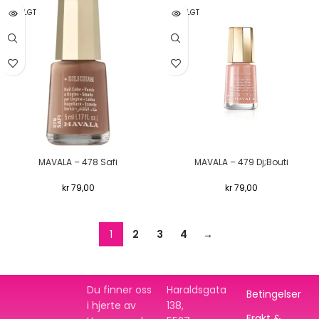
UTSOLGT
UTSOLGT
MAVALA – 478 Safi
MAVALA – 479 Dj;Bouti
kr
79,00
kr
79,00
1
2
3
4
→
Du finner oss
Haraldsgata
Betingelser
i hjerte av
138,
Frakt &