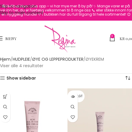
Skip to navigation
🛍️ Nettbutikken fylles opp – vi har mye mer å by på! ✨
Mange varer er på
vei inn her, du er hjertelig velkommen til å ringe oss 📞 eller stikke innom for
Skip to main content
en hyggelig handel 💛
I butikken har du full tilgang til hele sortimentet! 😊
0
MENY
KR
0,0
Hjem
HUDPLEIE
ØYE OG LEPPEPRODUKTER
ØYEKREM
Viser alle 4 resultater
Show sidebar
UTSOLGT