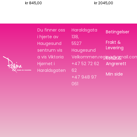
kr
845,00
kr
2045,00
Du finner oss
Haraldsgata
Betingelser
i hjerte av
138,
Frakt &
Haugesund
5527
Levering
sentrum vis
Haugesund
a vis Viktoria
Velkommen.regina@gmail.co
Retur &
Hjørnet i
+47 52 72 62
Angrerett
Haraldsgaten
62
Min side
+47
948 97
061