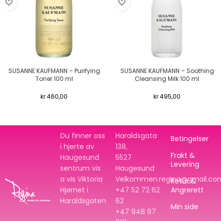
SUSANNE KAUFMANN – Purifying
SUSANNE KAUFMANN – Soothing
Toner 100 ml
Cleansing Milk 100 ml
kr
460,00
kr
495,00
Du finner oss
Haraldsgata
Betingelser
i hjerte av
138,
Frakt &
Haugesund
5527
Levering
sentrum vis
Haugesund
a vis Viktoria
Velkommen.regina@gmail.co
Retur &
Hjørnet i
+47 52 72 62
Angrerett
Haraldsgaten
62
Min side
+47
948 97