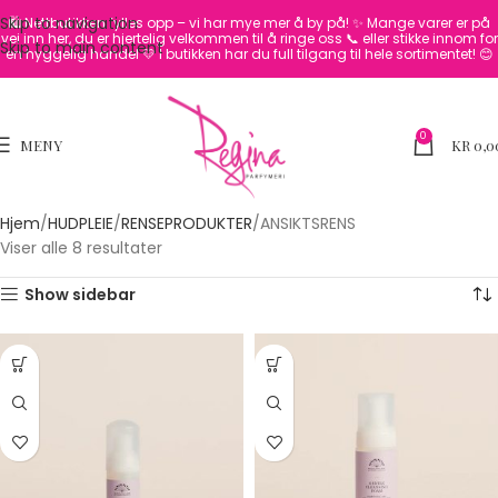
Skip to navigation
🛍️ Nettbutikken fylles opp – vi har mye mer å by på! ✨
Mange varer er på
vei inn her, du er hjertelig velkommen til å ringe oss 📞 eller stikke innom for
Skip to main content
en hyggelig handel 💛
I butikken har du full tilgang til hele sortimentet! 😊
0
MENY
KR
0,0
Hjem
HUDPLEIE
RENSEPRODUKTER
ANSIKTSRENS
Viser alle 8 resultater
Show sidebar