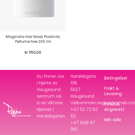
Maginista Hair Mask Plasticity
Perfume free 200 ml
kr
1150,00
Du finner oss
Haraldsgata
Betingelser
i hjerte av
138,
Frakt &
Haugesund
5527
Levering
sentrum vis
Haugesund
a vis Viktoria
Velkommen.regina@gmail.co
Retur &
Hjørnet i
+47 52 72 62
Angrerett
Haraldsgaten
62
Min side
+47
948 97
061