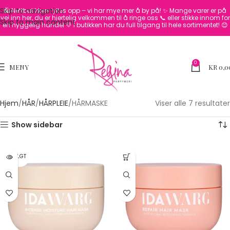
Skip to navigation
🛍️ Nettbutikken fylles opp – vi har mye mer å by på! ✨
Mange varer er på
vei inn her, du er hjertelig velkommen til å ringe oss 📞 eller stikke innom for
Skip to main content
en hyggelig handel 💛
I butikken har du full tilgang til hele sortimentet! 😊
0
MENY
KR
0,0
Hjem
HÅR
HÅRPLEIE
HÅRMASKE
Viser alle 7 resultater
Show sidebar
UTSOLGT