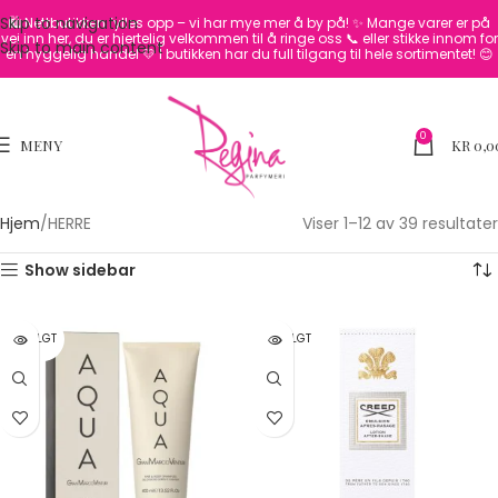
Skip to navigation
🛍️ Nettbutikken fylles opp – vi har mye mer å by på! ✨
Mange varer er på
vei inn her, du er hjertelig velkommen til å ringe oss 📞 eller stikke innom for
Skip to main content
en hyggelig handel 💛
I butikken har du full tilgang til hele sortimentet! 😊
0
MENY
KR
0,0
Hjem
HERRE
Viser 1–12 av 39 resultater
Show sidebar
UTSOLGT
UTSOLGT