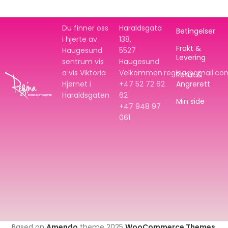
Du finner oss
Haraldsgata
Betingelser
i hjerte av
138,
Frakt &
Haugesund
5527
Levering
sentrum vis
Haugesund
a vis Viktoria
Velkommen.regina@gmail.co
Retur &
Hjørnet i
+47 52 72 62
Angrerett
Haraldsgaten
62
Min side
+47
948 97
061
Based on
Amendo
theme
2025
WooCommerce Themes
.