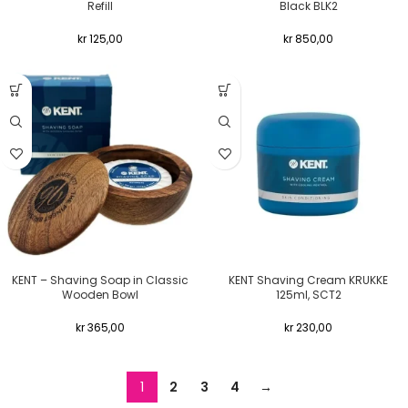
Refill
Black BLK2
kr
125,00
kr
850,00
KENT – Shaving Soap in Classic
KENT Shaving Cream KRUKKE
Wooden Bowl
125ml, SCT2
kr
365,00
kr
230,00
1
2
3
4
→