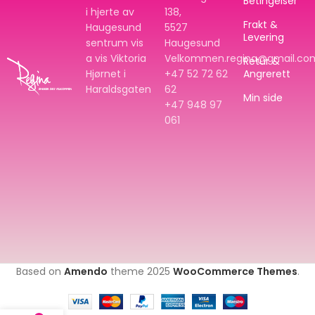
Betingelser
i hjerte av
138,
Frakt &
Haugesund
5527
Levering
sentrum vis
Haugesund
a vis Viktoria
Velkommen.regina@gmail.co
Retur &
Hjørnet i
+47 52 72 62
Angrerett
Haraldsgaten
62
Min side
+47
948 97
061
Based on
Amendo
theme
2025
WooCommerce Themes
.