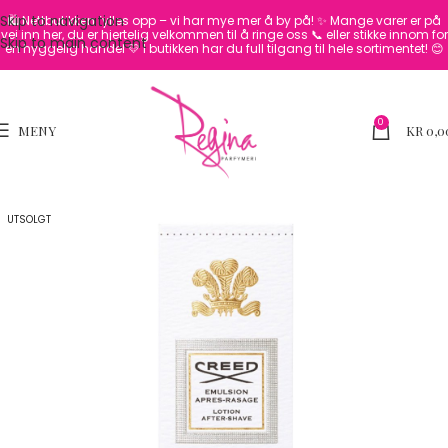
Skip to navigation
🛍️ Nettbutikken fylles opp – vi har mye mer å by på! ✨
Mange varer er på
vei inn her, du er hjertelig velkommen til å ringe oss 📞 eller stikke innom for
Skip to main content
en hyggelig handel 💛
I butikken har du full tilgang til hele sortimentet! 😊
0
MENY
KR
0,0
UTSOLGT