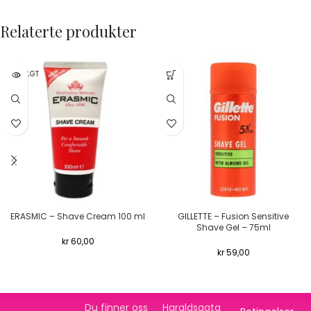
Relaterte produkter
UTSOLGT
ERASMIC – Shave Cream 100 ml
GILLETTE – Fusion Sensitive
Shave Gel – 75ml
kr
60,00
kr
59,00
Du finner oss
Haraldsgata