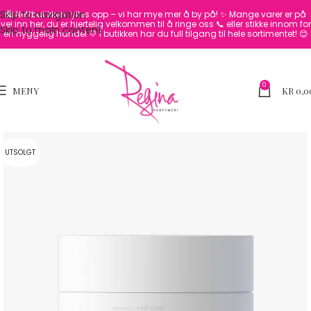
Skip to navigation
🛍️ Nettbutikken fylles opp – vi har mye mer å by på! ✨
Mange varer er på
vei inn her, du er hjertelig velkommen til å ringe oss 📞 eller stikke innom for
Skip to main content
en hyggelig handel 💛
I butikken har du full tilgang til hele sortimentet! 😊
0
MENY
KR
0,0
UTSOLGT