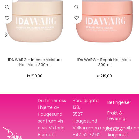
IDA WARG – Intense Moisture
IDA WARG – Repair Hair Mask
Hair Mask 300ml
300ml
kr
219,00
kr
219,00
Du finner oss
Haraldsgata
Betingelser
i hjerte av
138,
Frakt &
Haugesund
5527
Levering
sentrum vis
Haugesund
a vis Viktoria
Velkommen.regina@gmail.co
Retur &
Hjørnet i
+47 52 72 62
Angrerett