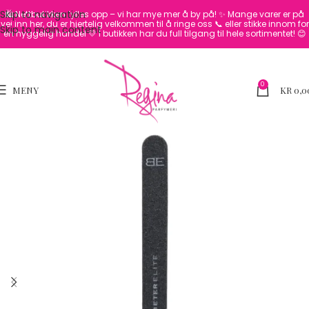
Skip to navigation
🛍️ Nettbutikken fylles opp – vi har mye mer å by på! ✨
Mange varer er på
vei inn her, du er hjertelig velkommen til å ringe oss 📞 eller stikke innom for
Skip to main content
en hyggelig handel 💛
I butikken har du full tilgang til hele sortimentet! 😊
0
MENY
KR
0,0