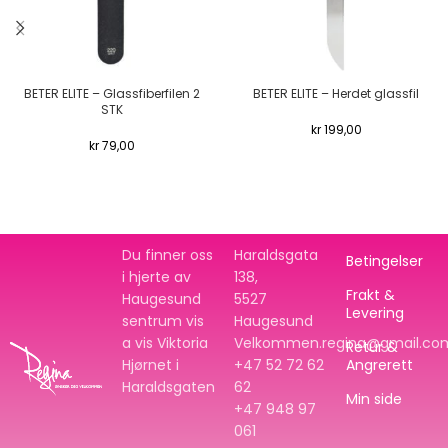
BETER ELITE – Glassfiberfilen 2
BETER ELITE – Herdet glassfil
STK
kr
199,00
kr
79,00
Du finner oss
Haraldsgata
Betingelser
i hjerte av
138,
Frakt &
Haugesund
5527
Levering
sentrum vis
Haugesund
a vis Viktoria
Velkommen.regina@gmail.co
Retur &
Hjørnet i
+47 52 72 62
Angrerett
Haraldsgaten
62
Min side
+47
948 97
061