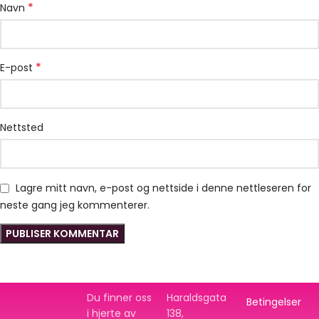
*
Navn
*
E-post
Nettsted
Lagre mitt navn, e-post og nettside i denne nettleseren for
neste gang jeg kommenterer.
Du finner oss
Haraldsgata
Betingelser
i hjerte av
138,