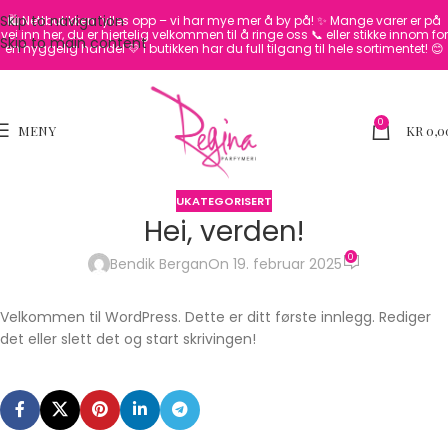
Skip to navigation
🛍️ Nettbutikken fylles opp – vi har mye mer å by på! ✨
Mange varer er på
vei inn her, du er hjertelig velkommen til å ringe oss 📞 eller stikke innom for
Skip to main content
en hyggelig handel 💛
I butikken har du full tilgang til hele sortimentet! 😊
0
MENY
KR
0,0
UKATEGORISERT
Hei, verden!
0
Bendik Bergan
On 19. februar 2025
Velkommen til WordPress. Dette er ditt første innlegg. Rediger
det eller slett det og start skrivingen!