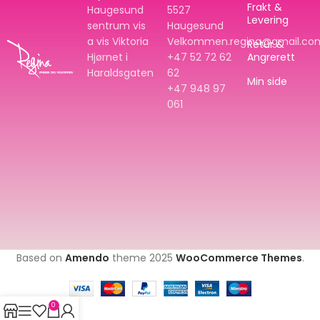
Frakt &
Haugesund
5527
Levering
sentrum vis
Haugesund
a vis Viktoria
Velkommen.regina@gmail.co
Retur &
Hjørnet i
+47 52 72 62
Angrerett
Haraldsgaten
62
Min side
+47
948 97
061
Based on
Amendo
theme
2025
WooCommerce Themes
.
0