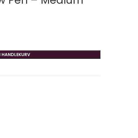
ow Pen – Medium
I HANDLEKURV