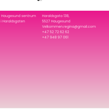
 av Haugesund sentrum
Haraldsgata 138,
t i Haraldsgaten
5527 Haugesund
Velkommen.regina@gmail.com
+47 52 72 62 62
+47
948 97 061