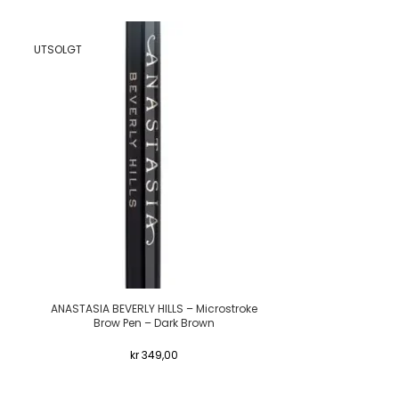
UTSOLGT
ANASTASIA BEVERLY HILLS – Microstroke
ANASTASIA BEV
Brow Pen – Dark Brown
Bro
kr
349,00