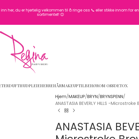
inn her, du er hjertelig velkommen til å ringe oss 📞 eller stikke innom for 
sortimentet! 😊
ETER
DUFT
HUDPLEIE
HERRE
HÅR
MAKEUP
TILBEHØR
OM OSS
DETOX
Hjem
MAKEUP
BRYN
BRYNSPENN
ANASTASIA BEVERLY HILLS -Microstroke
ANASTASIA BEVER