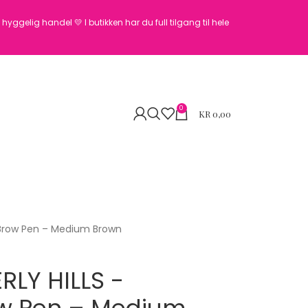
en hyggelig handel 💛
I butikken har du full tilgang til hele
0
KR
0,00
 Brow Pen – Medium Brown
LY HILLS -