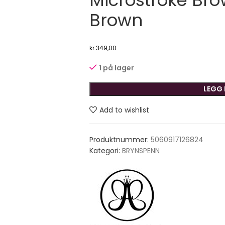
Microstroke Br
Brown
kr
349,00
1 på lager
LEGG 
Add to wishlist
Produktnummer:
5060917126824
Kategori:
BRYNSPENN