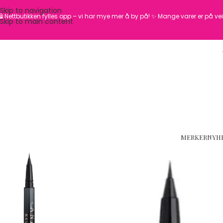
Skip to navigation
️ Nettbutikken fylles opp – vi har mye mer å by på! ✨
Mange varer er på vei 
Skip to main content
MERKER
NYH