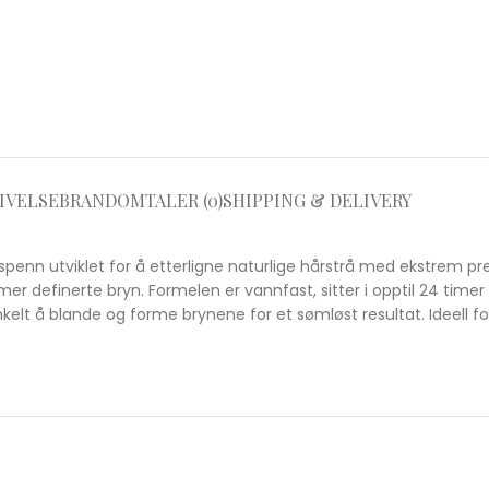
IVELSE
BRAND
OMTALER (0)
SHIPPING & DELIVERY
nspenn utviklet for å etterligne naturlige hårstrå med ekstrem pr
 mer definerte bryn. Formelen er vannfast, sitter i opptil 24 time
lt å blande og forme brynene for et sømløst resultat. Ideell for a