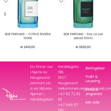
BDK PARFUMS – CITRUS RIVIERA
BDK PARFUMS – Pas ce soir
100ML
extrait 100ml
kr
2410,00
kr
3325,00
Du finner oss
Haraldsgata
Betingelser
i hjerte av
138,
Frakt &
Haugesund
5527
Levering
sentrum vis
Haugesund
a vis Viktoria
Velkommen.regina@gmail.co
Retur &
Hjørnet i
+47 52 72 62
Angrerett
Haraldsgaten
62
Min side
+47
948 97
061