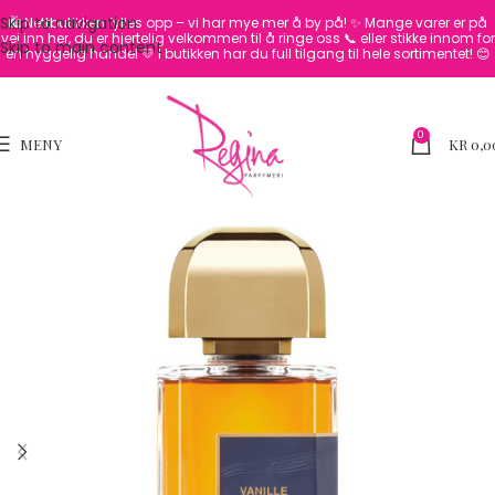
Skip to navigation
🛍️ Nettbutikken fylles opp – vi har mye mer å by på! ✨
Mange varer er på
vei inn her, du er hjertelig velkommen til å ringe oss 📞 eller stikke innom for
Skip to main content
en hyggelig handel 💛
I butikken har du full tilgang til hele sortimentet! 😊
0
MENY
KR
0,0