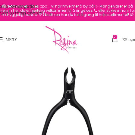
Skip to navigation
🛍️ Nettbutikken fylles opp – vi har mye mer å by på! ✨
Mange varer er på
vei inn her, du er hjertelig velkommen til å ringe oss 📞 eller stikke innom for
Skip to main content
en hyggelig handel 💛
I butikken har du full tilgang til hele sortimentet! 😊
0
MENY
KR
0,0