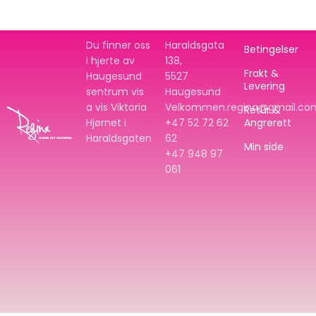
Du finner oss
Haraldsgata
Betingelser
i hjerte av
138,
Frakt &
Haugesund
5527
Levering
sentrum vis
Haugesund
a vis Viktoria
Velkommen.regina@gmail.co
Retur &
Hjørnet i
+47 52 72 62
Angrerett
Haraldsgaten
62
Min side
+47
948 97
061