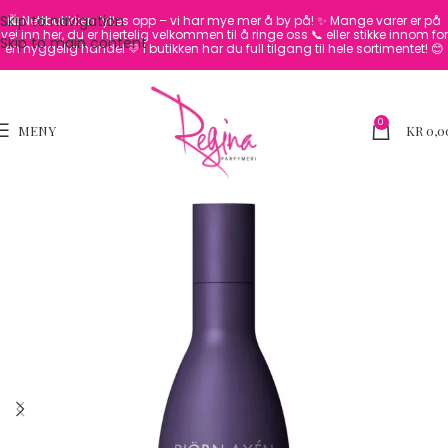
Skip to navigation
🛍️ Nettbutikken fylles opp – vi har mye mer å by på! ✨
Mange varer er på
vei inn her, du er hjertelig velkommen til å ringe oss 📞 eller stikke innom for
Skip to main content
en hyggelig handel 💛
I butikken har du full tilgang til hele sortimentet! 😊
0
MENY
KR
0,0