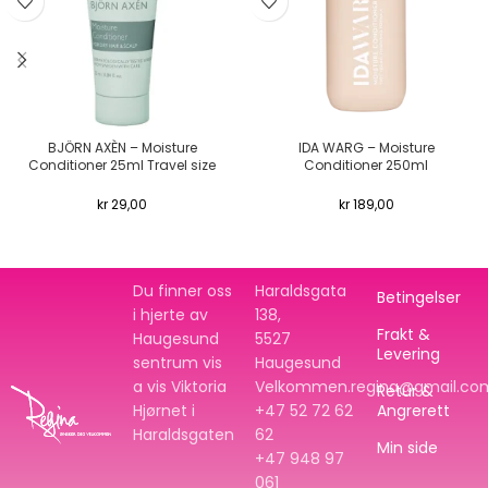
BJÖRN AXÈN – Moisture
IDA WARG – Moisture
Conditioner 25ml Travel size
Conditioner 250ml
kr
29,00
kr
189,00
Du finner oss
Haraldsgata
Betingelser
i hjerte av
138,
Frakt &
Haugesund
5527
Levering
sentrum vis
Haugesund
a vis Viktoria
Velkommen.regina@gmail.co
Retur &
Hjørnet i
+47 52 72 62
Angrerett
Haraldsgaten
62
Min side
+47
948 97
061