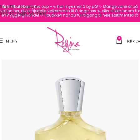
Skip to navigation
🛍️ Nettbutikken fylles opp – vi har mye mer å by på! ✨
Mange varer er på
vei inn her, du er hjertelig velkommen til å ringe oss 📞 eller stikke innom for
Skip to main content
en hyggelig handel 💛
I butikken har du full tilgang til hele sortimentet! 😊
0
MENY
KR
0,0