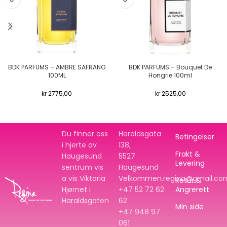
BDK PARFUMS – AMBRE SAFRANO
BDK PARFUMS – Bouquet De
100ML
Hongrie 100ml
kr
2775,00
kr
2525,00
Du finner oss
Haraldsgata
Betingelser
i hjerte av
138,
Frakt &
Haugesund
5527
Levering
sentrum vis
Haugesund
a vis Viktoria
Velkommen.regina@gmail.co
Retur &
Hjørnet i
+47 52 72 62
Angrerett
Haraldsgaten
62
Min side
+47
948 97
061