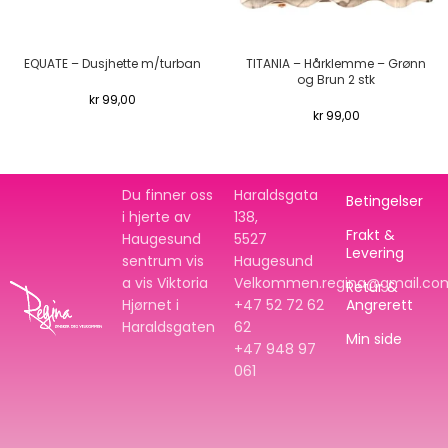
EQUATE – Dusjhette m/turban
TITANIA – Hårklemme – Grønn
og Brun 2 stk
kr
99,00
kr
99,00
Du finner oss
Haraldsgata
Betingelser
i hjerte av
138,
Frakt &
Haugesund
5527
Levering
sentrum vis
Haugesund
a vis Viktoria
Velkommen.regina@gmail.co
Retur &
Hjørnet i
+47 52 72 62
Angrerett
Haraldsgaten
62
Min side
+47
948 97
061