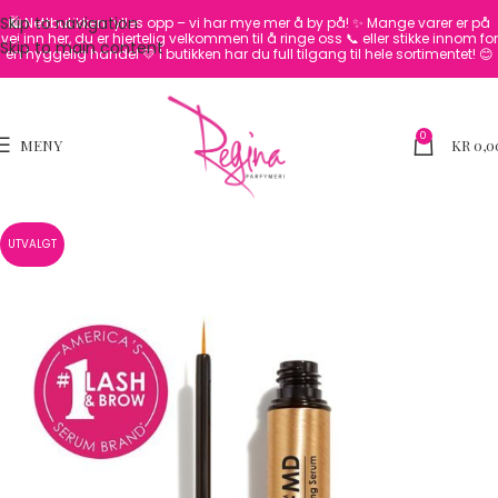
Skip to navigation
🛍️ Nettbutikken fylles opp – vi har mye mer å by på! ✨
Mange varer er på
vei inn her, du er hjertelig velkommen til å ringe oss 📞 eller stikke innom for
Skip to main content
en hyggelig handel 💛
I butikken har du full tilgang til hele sortimentet! 😊
0
MENY
KR
0,0
UTVALGT