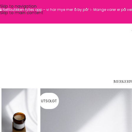
Skip to navigation
️ Nettbutikken fylles opp – vi har mye mer å by på! ✨
Mange varer er på vei 
Skip to main content
MERKER
N
UTSOLGT