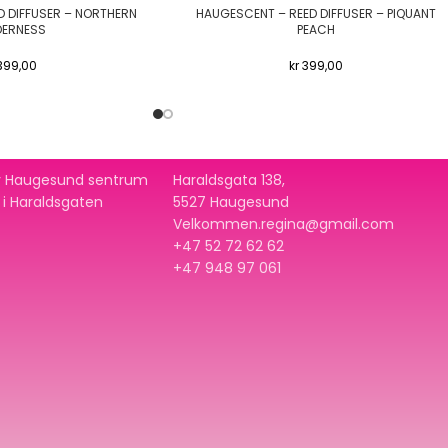
 DIFFUSER – NORTHERN
HAUGESCENT – REED DIFFUSER – PIQUANT
DERNESS
PEACH
399,00
kr
399,00
 av Haugesund sentrum
Haraldsgata 138,
t i Haraldsgaten
5527 Haugesund
Velkommen.regina@gmail.com
+47 52 72 62 62
+47
948 97 061