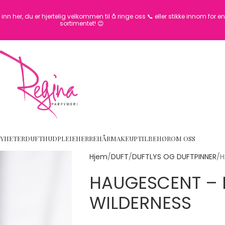
inn her, du er hjertelig velkommen til å ringe oss 📞 eller stikke innom for 
sortimentet! 😊
YHETER
DUFT
HUDPLEIE
HERRE
HÅR
MAKEUP
TILBEHØR
OM OSS
Hjem
DUFT
DUFTLYS OG DUFTPINNER
H
HAUGESCENT –
WILDERNESS