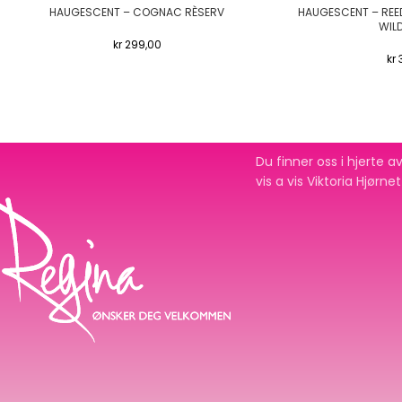
HAUGESCENT – COGNAC RÈSERV
HAUGESCENT – REED
WIL
kr
299,00
kr
Du finner oss i hjerte
vis a vis Viktoria Hjørne