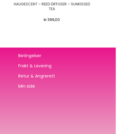
HAUGESCENT – REED DIFFUSER – SUNKISSED
HAUGESCE
TEA
kr
399,00
Betingelser
Frakt & Levering
Retur & Angrerett
Min side