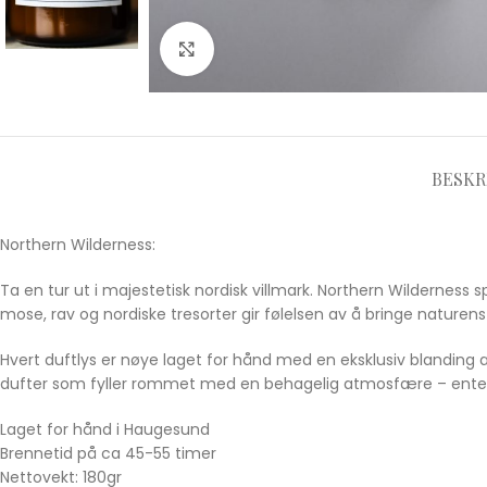
Click to enlarge
BESKR
Northern Wilderness:
Ta en tur ut i majestetisk nordisk villmark. Northern Wilderness 
mose, rav og nordiske tresorter gir følelsen av å bringe naturens
Hvert duftlys er nøye laget for hånd med en eksklusiv blanding a
dufter som fyller rommet med en behagelig atmosfære – enten du
Laget for hånd i Haugesund
Brennetid på ca 45-55 timer
Nettovekt: 180gr