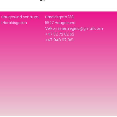
 av Haugesund sentrum
Haraldsgata 138,
t i Haraldsgaten
5527 Haugesund
Velkommen.regina@gmail.com
+47 52 72 62 62
+47
948 97 061