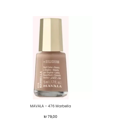
MAVALA – 476 Marbella
MAVAL
kr
79,00