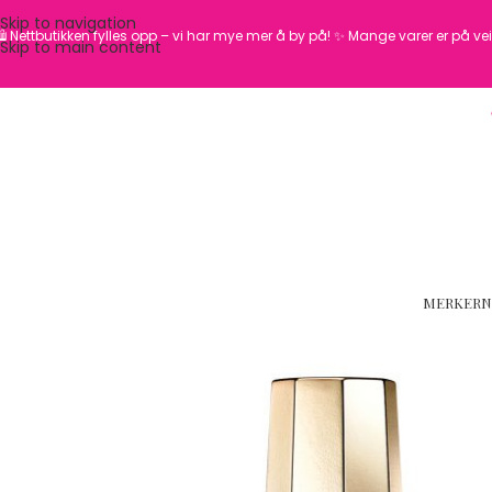
Skip to navigation
️ Nettbutikken fylles opp – vi har mye mer å by på! ✨
Mange varer er på vei 
Skip to main content
MERKER
N