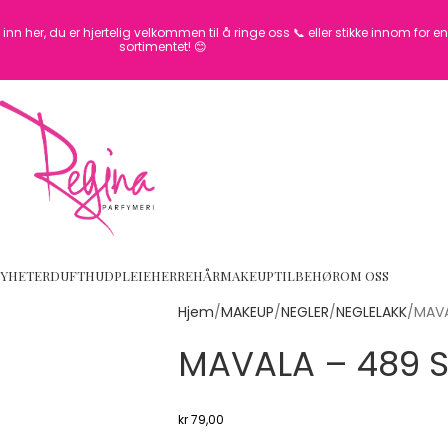
inn her, du er hjertelig velkommen til å ringe oss 📞 eller stikke innom for 
sortimentet! 😊
YHETER
DUFT
HUDPLEIE
HERRE
HÅR
MAKEUP
TILBEHØR
OM OSS
Hjem
MAKEUP
NEGLER
NEGLELAKK
MAVA
MAVALA – 489 S
kr
79,00