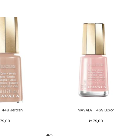
 448 Jerash
MAVALA – 469 Luxor
79,00
kr
79,00