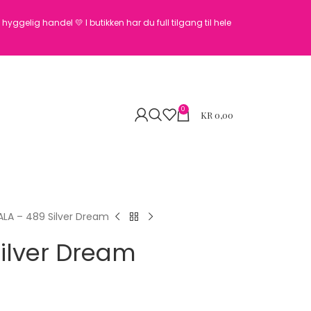
en hyggelig handel 💛
I butikken har du full tilgang til hele
0
KR
0,00
LA – 489 Silver Dream
ilver Dream