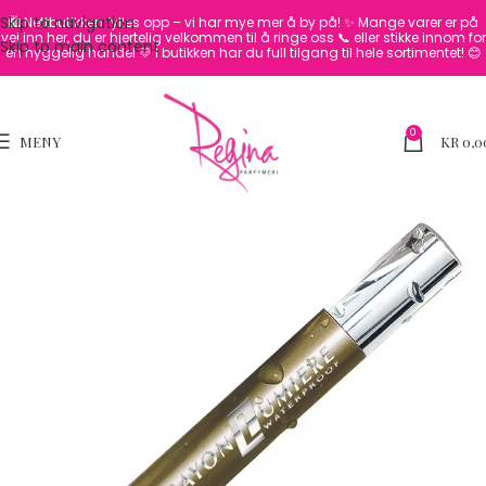
Skip to navigation
🛍️ Nettbutikken fylles opp – vi har mye mer å by på! ✨
Mange varer er på
vei inn her, du er hjertelig velkommen til å ringe oss 📞 eller stikke innom for
Skip to main content
en hyggelig handel 💛
I butikken har du full tilgang til hele sortimentet! 😊
0
MENY
KR
0,0