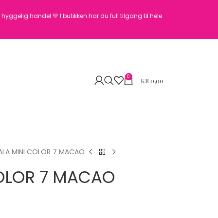
en hyggelig handel 💛
I butikken har du full tilgang til hele
0
KR
0,00
LA MINI COLOR 7 MACAO
OLOR 7 MACAO