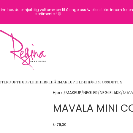
inn her, du er hjertelig velkommen til å ringe oss 📞 eller stikke innom for 
sortimentet! 😊
ETER
DUFT
HUDPLEIE
HERRE
HÅR
MAKEUP
TILBEHØR
OM OSS
DETOX
Hjem
MAKEUP
NEGLER
NEGLELAKK
MAVA
MAVALA MINI C
kr
79,00