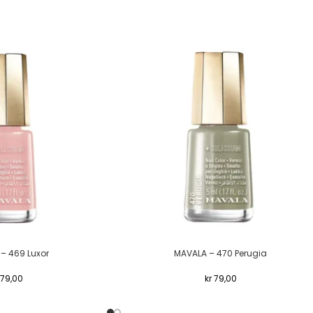
– 469 Luxor
MAVALA – 470 Perugia
79,00
kr
79,00