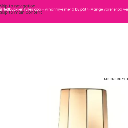
Skip to navigation
️ Nettbutikken fylles opp – vi har mye mer å by på! ✨
Mange varer er på vei 
Skip to main content
MERKER
NYH