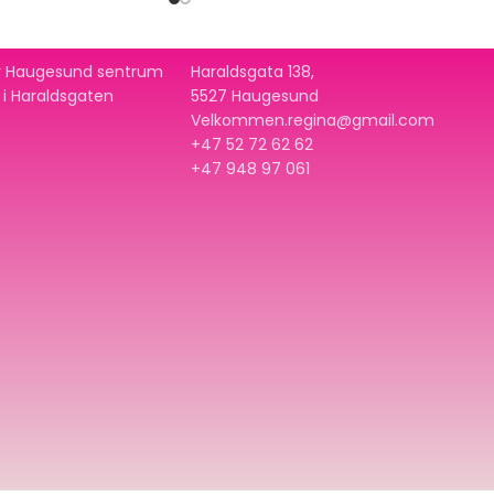
 av Haugesund sentrum
Haraldsgata 138,
t i Haraldsgaten
5527 Haugesund
Velkommen.regina@gmail.com
+47 52 72 62 62
+47
948 97 061