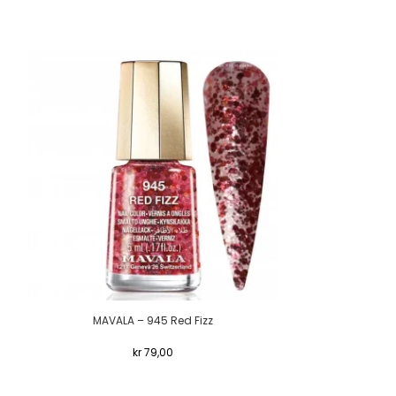
MAVALA – 945 Red Fizz
MAVALA 
kr
79,00