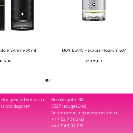
lorer Extreme 60 ml
MONTBLANC – Explorer Platinum EdP
015,00
kr
875,00
 av Haugesund sentrum
Haraldsgata 138,
t i Haraldsgaten
5527 Haugesund
Velkommen.regina@gmail.com
+47 52 72 62 62
+47
948 97 061