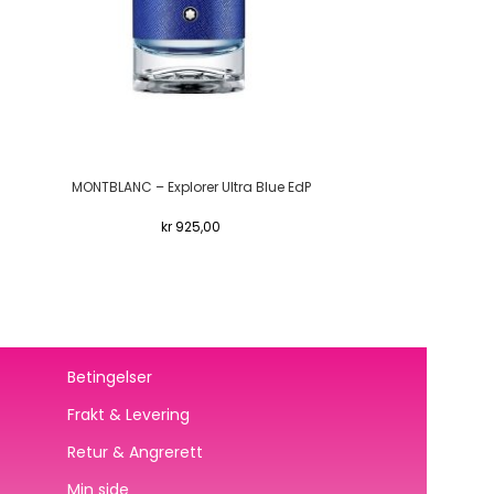
MONTBLANC – Explorer Ultra Blue EdP
MONTBLAN
kr
925,00
kr
950
Betingelser
Frakt & Levering
Retur & Angrerett
Min side