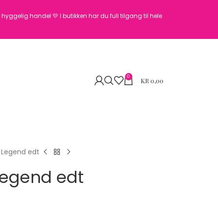
en hyggelig handel 💛
I butikken har du full tilgang til hele
0
KR
0,00
Legend edt
egend edt