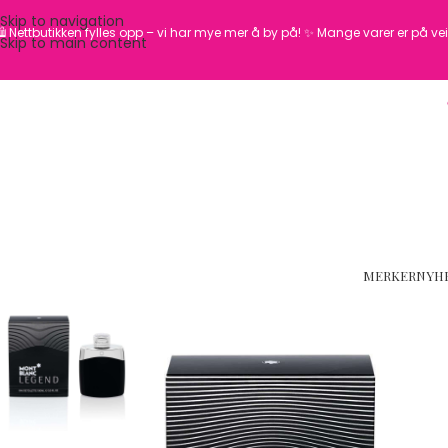
Skip to navigation
️ Nettbutikken fylles opp – vi har mye mer å by på! ✨
Mange varer er på vei 
Skip to main content
MERKER
NYH