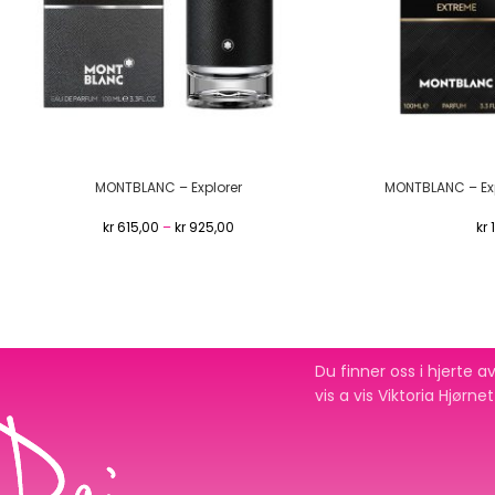
MONTBLANC – Explorer
MONTBLANC – Exp
kr
615,00
–
kr
925,00
kr
1
Du finner oss i hjerte
vis a vis Viktoria Hjørne