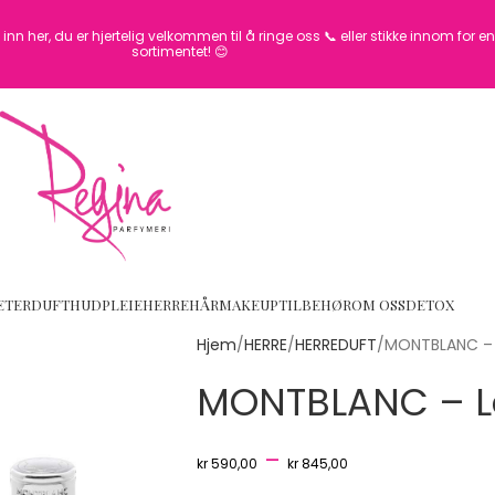
inn her, du er hjertelig velkommen til å ringe oss 📞 eller stikke innom for 
sortimentet! 😊
ETER
DUFT
HUDPLEIE
HERRE
HÅR
MAKEUP
TILBEHØR
OM OSS
DETOX
Hjem
HERRE
HERREDUFT
MONTBLANC – 
MONTBLANC – L
–
kr
590,00
kr
845,00