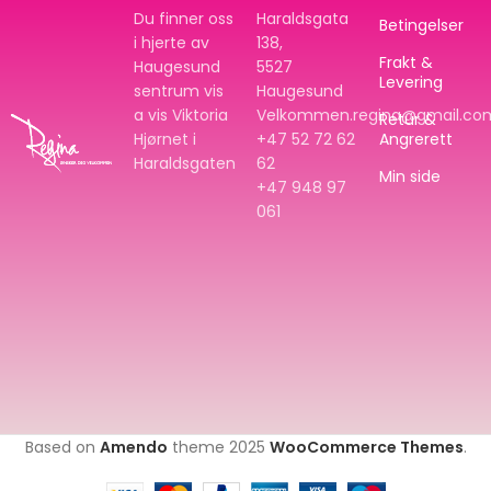
Du finner oss
Haraldsgata
Betingelser
i hjerte av
138,
Frakt &
Haugesund
5527
Levering
sentrum vis
Haugesund
a vis Viktoria
Velkommen.regina@gmail.co
Retur &
Hjørnet i
+47 52 72 62
Angrerett
Haraldsgaten
62
Min side
+47
948 97
061
Based on
Amendo
theme
2025
WooCommerce Themes
.