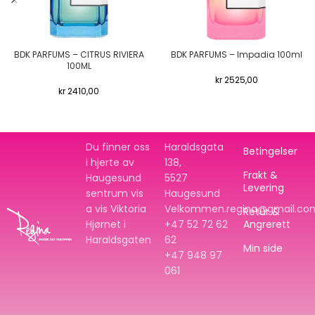
BDK PARFUMS – CITRUS RIVIERA
BDK PARFUMS – Impadia 100ml
100ML
kr
2525,00
kr
2410,00
Du finner oss
Haraldsgata
Betingelser
i hjerte av
138,
Frakt &
Haugesund
5527
Levering
sentrum vis
Haugesund
a vis Viktoria
Velkommen.regina@gmail.co
Retur &
Hjørnet i
+47 52 72 62
Angrerett
Haraldsgaten
62
Min side
+47
948 97
061