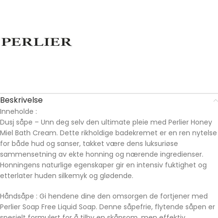
Beskrivelse
Inneholde :
Dusj såpe – Unn deg selv den ultimate pleie med Perlier Honey
Miel Bath Cream. Dette rikholdige badekremet er en ren nytelse
for både hud og sanser, takket være dens luksuriøse
sammensetning av ekte honning og nærende ingredienser.
Honningens naturlige egenskaper gir en intensiv fuktighet og
etterlater huden silkemyk og glødende.
Håndsåpe : Gi hendene dine den omsorgen de fortjener med
Perlier Soap Free Liquid Soap. Denne såpefrie, flytende såpen er
spesielt formulert for å tilby en skånsom, men effektiv