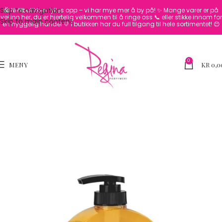
Skip to navigation
🛍️ Nettbutikken fylles opp – vi har mye mer å by på! ✨
Mange varer er på
vei inn her, du er hjertelig velkommen til å ringe oss 📞 eller stikke innom for
Skip to main content
en hyggelig handel 💛
I butikken har du full tilgang til hele sortimentet! 😊
0
MENY
KR
0,0