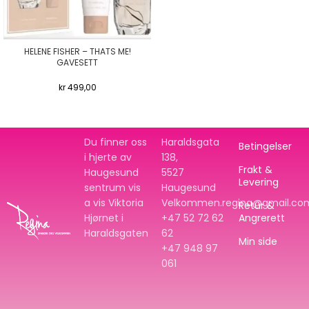
HELENE FISHER – THATS ME!
GAVESETT
kr
499,00
Du finner oss
Haraldsgata
Betingelser
i hjerte av
138,
Frakt &
Haugesund
5527
Levering
sentrum vis
Haugesund
a vis Viktoria
Velkommen.regina@gmail.co
Retur &
Hjørnet i
+47 52 72 62
Angrerett
Haraldsgaten
62
Min side
+47
948 97
061