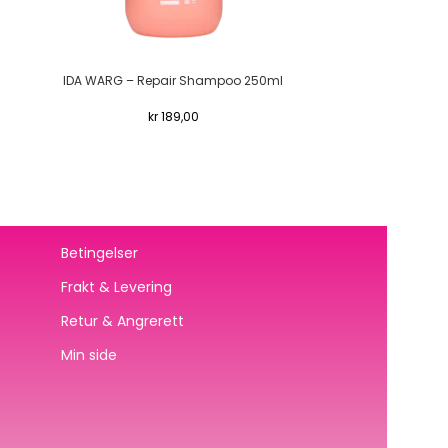
IDA WARG – Repair Shampoo 250ml
LÖWENGRIP – A
Sh
kr
189,00
Betingelser
Frakt & Levering
Retur & Angrerett
Min side