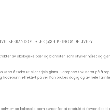
IVELSE
BRAND
OMTALER (0)
SHIPPING & DELIVERY
ter av økologiske bær og blomster, som styrker håret og gjør 
ten å tørke ut eller stjele glans. Sjampoen fokuserer på å re
og hodebunn effektivt på vei. Kan brukes daglig og av hele famili
palme- og kokosolje, som sørger for at produktet forvandles til 