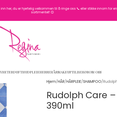
inn her, du er hjertelig velkommen til å ringe oss 📞 eller stikke innom for 
sortimentet! 😊
YHETER
DUFT
HUDPLEIE
HERRE
HÅR
MAKEUP
TILBEHØR
OM OSS
Hjem
HÅR
HÅRPLEIE
SHAMPOO
Rudolp
Rudolph Care 
390ml