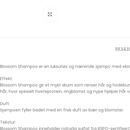
Click to enlarge
BESKR
Blossom Shampoo er en luksuriøs og nærende sjampo med ekstrak
Effekt:
Blossom Shampoo gir et mykt skum som renser hår og hodebunn u
hår, hvor spesielt hveteprotein, ringblomst og nype hjelper hår 
Duft:
Sjampoen fyller badet med en frisk duft av bær og blomster.
Tekstur:
Blossom Shampoo inneholder naturlig sulfat fra RSPO-sertifisert 