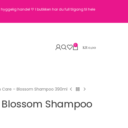
en hyggelig handel 💛
I butikken har du full tilgang til hele
0
KR
0,00
h Care – Blossom Shampoo 390ml
– Blossom Shampoo