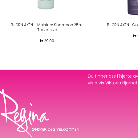
BJÖRN AXÈN – Moisture Shampoo 25ml
BJÔRN AXEN- Co
Travel size
kr
kr
29,00
Du finner oss i hjerte
vis a vis Viktoria Hjørne