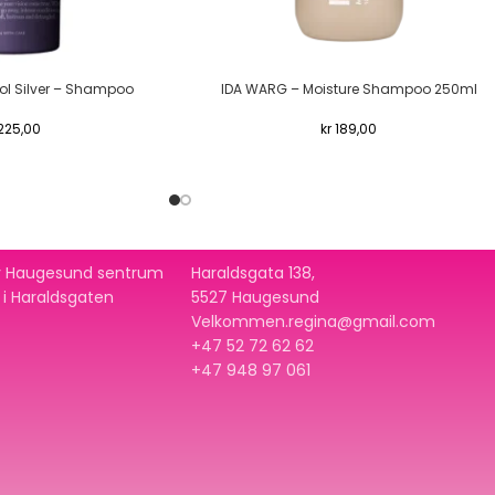
ol Silver – Shampoo
IDA WARG – Moisture Shampoo 250ml
225,00
kr
189,00
 av Haugesund sentrum
Haraldsgata 138,
t i Haraldsgaten
5527 Haugesund
Velkommen.regina@gmail.com
+47 52 72 62 62
+47
948 97 061