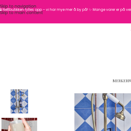
Skip to navigation
️ Nettbutikken fylles opp – vi har mye mer å by på! ✨
Mange varer er på vei 
Skip to main content
MERKER
N