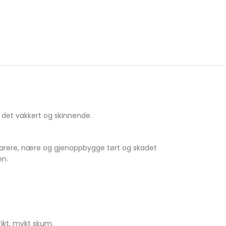
det vakkert og skinnende.
parere, nære og gjenoppbygge tørt og skadet
en.
rikt, mykt skum.