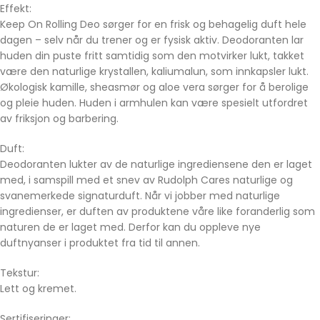
Effekt:
Keep On Rolling Deo sørger for en frisk og behagelig duft hele
dagen – selv når du trener og er fysisk aktiv. Deodoranten lar
huden din puste fritt samtidig som den motvirker lukt, takket
være den naturlige krystallen, kaliumalun, som innkapsler lukt.
Økologisk kamille, sheasmør og aloe vera sørger for å berolige
og pleie huden. Huden i armhulen kan være spesielt utfordret
av friksjon og barbering.
Duft:
Deodoranten lukter av de naturlige ingrediensene den er laget
med, i samspill med et snev av Rudolph Cares naturlige og
svanemerkede signaturduft. Når vi jobber med naturlige
ingredienser, er duften av produktene våre like foranderlig som
naturen de er laget med. Derfor kan du oppleve nye
duftnyanser i produktet fra tid til annen.
Tekstur:
Lett og kremet.
Sertifiseringer: