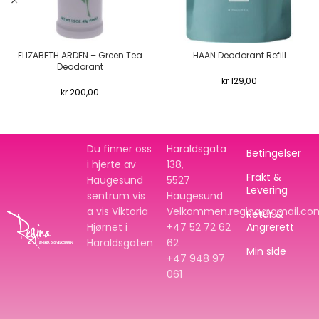
ELIZABETH ARDEN – Green Tea
HAAN Deodorant Refill
Deodorant
kr
129,00
kr
200,00
Du finner oss
Haraldsgata
Betingelser
i hjerte av
138,
Frakt &
Haugesund
5527
Levering
sentrum vis
Haugesund
a vis Viktoria
Velkommen.regina@gmail.co
Retur &
Hjørnet i
+47 52 72 62
Angrerett
Haraldsgaten
62
Min side
+47
948 97
061