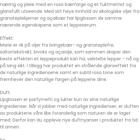
næring og pleie med en rosa bærfarge og et fuktmettet og
glansfullt utseende. Med sitt høye innhold av økologiske oljer fra
granateplekjerner og açaibær har lipglossen de samme
nærende egenskapene som et leppeserum.
Effekt:
Marie er rik på oljer fra bringebær- og granateplefrø,
saltortekstrakt, bivoks og açaiolje, som sammen skaper den
beste effekten et leppeprodukt kan ha; velstelte lepper – nå og
på lang sikt. I tillegg har produktet en strålende glanseffekt fra
de naturlige ingrediensene samt en subtil rosa tone som
fremhever den naturlige fargen på leppene dine.
Duft:
Lipglossen er parfymefri og lukter kun av sine naturlige
ingredienser. Når vi jobber med naturlige ingredienser, er duften
av produktene våre like foranderlig som naturen de er laget
med. Derfor kan du oppleve nye duftnyanser i produktet fra tid
til annen.
Se: