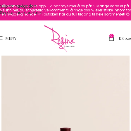
Skip to navigation
🛍️ Nettbutikken fylles opp – vi har mye mer å by på! ✨
Mange varer er på
vei inn her, du er hjertelig velkommen til å ringe oss 📞 eller stikke innom for
Skip to main content
en hyggelig handel 💛
I butikken har du full tilgang til hele sortimentet! 😊
0
MENY
KR
0,0