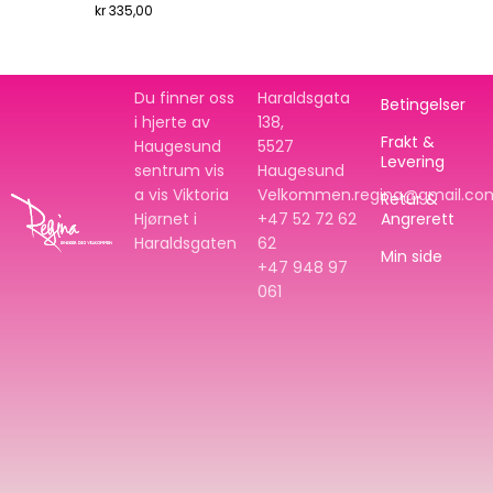
kr
335,00
Du finner oss
Haraldsgata
Betingelser
i hjerte av
138,
Frakt &
Haugesund
5527
Levering
sentrum vis
Haugesund
a vis Viktoria
Velkommen.regina@gmail.co
Retur &
Hjørnet i
+47 52 72 62
Angrerett
Haraldsgaten
62
Min side
+47
948 97
061