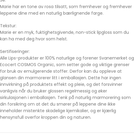
Marie har en tone av rosa tilsatt, som fremhever og fremhever
leppene dine med en naturlig bærlignende farge.
Tekstur:
Marie er en myk, fuktighetsgivende, non-stick lipgloss som du
kan ha med deg hvor som helst.
Sertifiseringer:
Alle Lips-produkter er 100% naturlige og forener Svanemerket og
Ecocert COSMOS Organic, som setter gode og viktige grenser
for bruk av emulgerende stoffer. Derfor kan du oppleve at
glansen din marmorerer litt i emballasjen. Dette har ingen
innvirkning på produktets effekt og pleie, og det forsvinner
vanligvis når du bruker glossen regelmessig og øker
sirkulasjonen i emballasjen. Tenk på naturlig marmorering som
din forsikring om at det du smører på leppene dine ikke
inneholder mistenkte skadelige kjemikalier, og er kjærlig
hensynsfull overfor kroppen din og naturen.