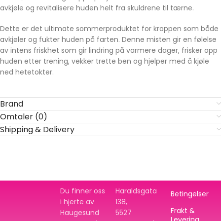
avkjøle og revitalisere huden helt fra skuldrene til tærne.
Dette er det ultimate sommerproduktet for kroppen som både
avkjøler og fukter huden på farten. Denne misten gir en følelse
av intens friskhet som gir lindring på varmere dager, frisker opp
huden etter trening, vekker trette ben og hjelper med å kjøle
ned hetetokter.
Brand
Omtaler (0)
Shipping & Delivery
Du finner oss
Haraldsgata
Betingelser
i hjerte av
138,
Frakt &
Haugesund
5527
Levering