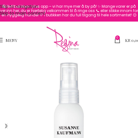
Skip to navigation
🛍️ Nettbutikken fylles opp – vi har mye mer å by på! ✨
Mange varer er på
vei inn her, du er hjertelig velkommen til å ringe oss 📞 eller stikke innom for
Skip to main content
en hyggelig handel 💛
I butikken har du full tilgang til hele sortimentet! 😊
0
MENY
KR
0,0