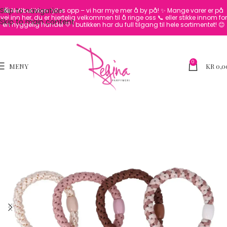
Skip to navigation
🛍️ Nettbutikken fylles opp – vi har mye mer å by på! ✨
Mange varer er på
vei inn her, du er hjertelig velkommen til å ringe oss 📞 eller stikke innom for
Skip to main content
en hyggelig handel 💛
I butikken har du full tilgang til hele sortimentet! 😊
0
MENY
KR
0,0