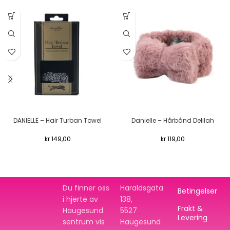
DANIELLE – Hair Turban Towel
Danielle – Hårbånd Delilah
kr
149,00
kr
119,00
Du finner oss
Haraldsgata
Betingelser
i hjerte av
138,
Frakt &
Haugesund
5527
Levering
sentrum vis
Haugesund