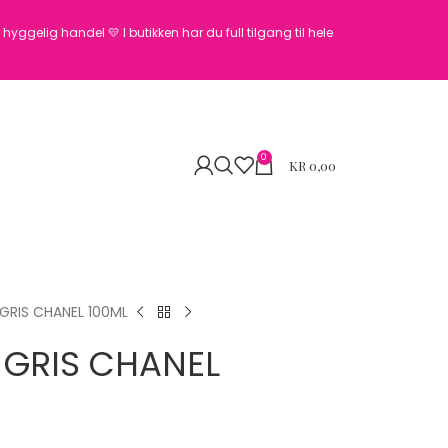
en hyggelig handel 💛
I butikken har du full tilgang til hele
0
KR
0,00
GRIS CHANEL 100ML
 GRIS CHANEL