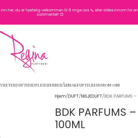
inn her, du er hjertelig velkommen til å ringe oss 📞 eller stikke innom for 
sortimentet! 😊
YHETER
DUFT
HUDPLEIE
HERRE
HÅR
MAKEUP
TILBEHØR
OM OSS
Hjem
DUFT
NISJEDUFT
BDK PARFUMS – 
BDK PARFUMS –
100ML