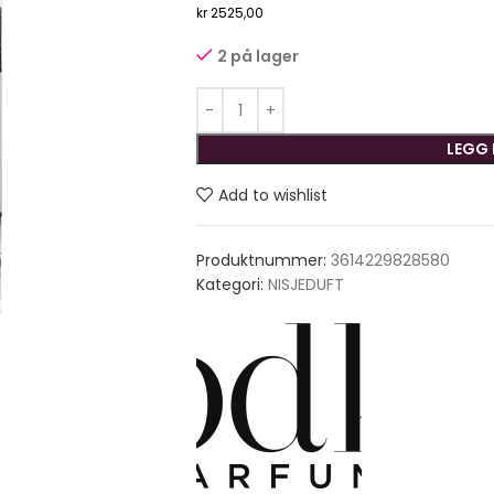
kr
2525,00
2 på lager
LEGG 
Add to wishlist
Produktnummer:
3614229828580
Kategori:
NISJEDUFT