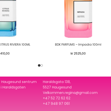
ITRUS RIVIERA 100ML
BDK PARFUMS – Impadia 100ml
410,00
kr
2525,00
 av Haugesund sentrum
Haraldsgata 138,
t i Haraldsgaten
5527 Haugesund
Velkommen.regina@gmail.com
+47 52 72 62 62
+47
948 97 061