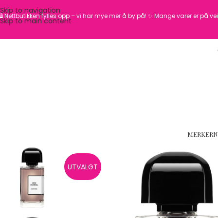
Skip to navigation
️ Nettbutikken fylles opp – vi har mye mer å by på! ✨
Mange varer er på vei 
Skip to main content
MERKER
N
UTVALGT