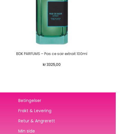
BDK PARFUMS – Pas ce soir extrait 100ml
BDK PARFUM
kr
3325,00
Betingelser
Frakt & Levering
Retur & Angrerett
Min side