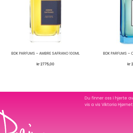
BDK PARFUMS – AMBRE SAFRANO 100ML
BDK PARFUMS – C
kr
2775,00
kr
2
Du finner oss i hjerte
vis a vis Viktoria Hjørne