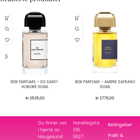
BDK PARFUMS – 312 SAINT-
BDK PARFUMS – AMBRE SAFRANO
HONORÈ 100ML
100ML
kr
2525,00
kr
2775,00
Du finner oss
Haraldsgata
Betingelser
i hjerte av
138,
Frakt &
Haugesund
5527