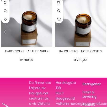
HAUGESCENT – AT THE BARBER
HAUGESCENT – HOTEL COSTES
kr
299,00
kr
299,00
Du finner oss
Haraldsgata
Betingelser
i hjerte av
138,
Frakt &
Haugesund
5527
Levering
sentrum vis
Haugesund
a vis Viktoria
Velkommen.regina@gmail.co
Retur &