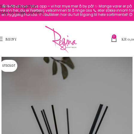
Skip to navigation
🛍️ Nettbutikken fylles opp – vi har mye mer å by på! ✨
Mange varer er på
vei inn her, du er hjertelig velkommen til å ringe oss 📞 eller stikke innom for
Skip to main content
en hyggelig handel 💛
I butikken har du full tilgang til hele sortimentet! 😊
0
MENY
KR
0,0
UTSOLGT