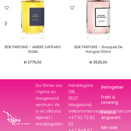
BDK PARFUMS – AMBRE SAFRANO
BDK PARFUMS – Bouquet De
100ML
Hongrie 100ml
kr
2775,00
kr
2525,00
Du finner oss
Haraldsgata
Betingelser
i hjerte av
138,
Frakt &
Haugesund
5527
Levering
sentrum vis
Haugesund
a vis Viktoria
Velkommen.regina@gmail.co
Retur &
Hjørnet i
+47 52 72 62
Angrerett
Haraldsgaten
62
Min side
+47
948 97