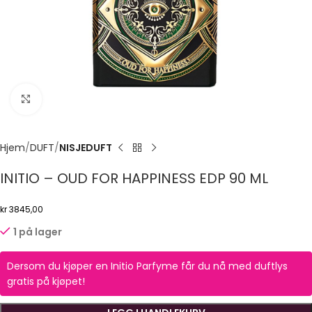
Click to enlarge
Hjem
DUFT
NISJEDUFT
INITIO – OUD FOR HAPPINESS EDP 90 ML
kr
3845,00
1 på lager
Dersom du kjøper en Initio Parfyme får du nå med duftlys
gratis på kjøpet!