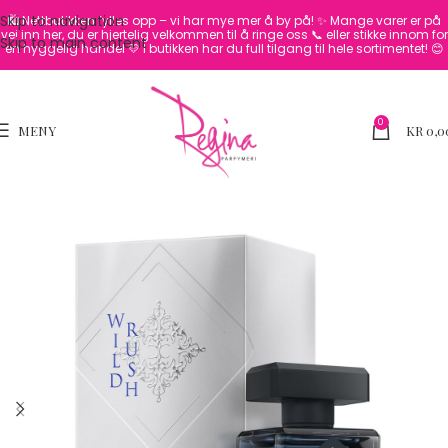
Skip to navigation
🛍️ Nettbutikken fylles opp – vi har mye mer å by på! ✨
Mange varer er på
vei inn her, du er hjertelig velkommen til å ringe oss 📞 eller stikke innom for
Skip to main content
en hyggelig handel 💛
I butikken har du full tilgang til hele sortimentet! 😊
0
MENY
KR
0,0