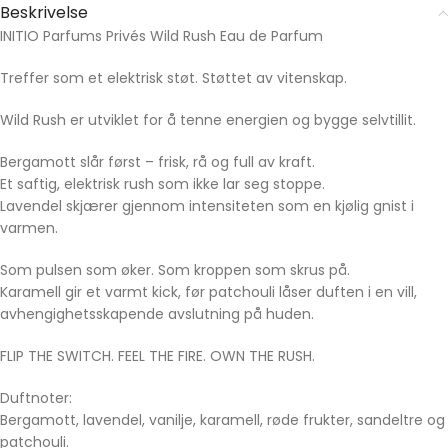
Beskrivelse
INITIO Parfums Privés Wild Rush Eau de Parfum
Treffer som et elektrisk støt. Støttet av vitenskap.
Wild Rush er utviklet for å tenne energien og bygge selvtillit.
Bergamott slår først – frisk, rå og full av kraft.
Et saftig, elektrisk rush som ikke lar seg stoppe.
Lavendel skjærer gjennom intensiteten som en kjølig gnist i
varmen.
Som pulsen som øker. Som kroppen som skrus på.
Karamell gir et varmt kick, før patchouli låser duften i en vill,
avhengighetsskapende avslutning på huden.
FLIP THE SWITCH. FEEL THE FIRE. OWN THE RUSH.
Duftnoter:
Bergamott, lavendel, vanilje, karamell, røde frukter, sandeltre og
patchouli.