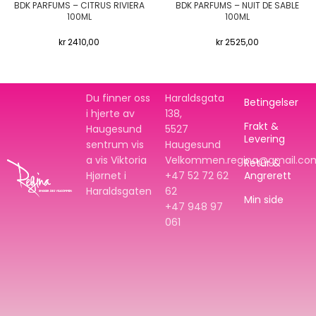
BDK PARFUMS – CITRUS RIVIERA
BDK PARFUMS – NUIT DE SABLE
100ML
100ML
kr
2410,00
kr
2525,00
Du finner oss
Haraldsgata
Betingelser
i hjerte av
138,
Frakt &
Haugesund
5527
Levering
sentrum vis
Haugesund
a vis Viktoria
Velkommen.regina@gmail.co
Retur &
Hjørnet i
+47 52 72 62
Angrerett
Haraldsgaten
62
Min side
+47
948 97
061