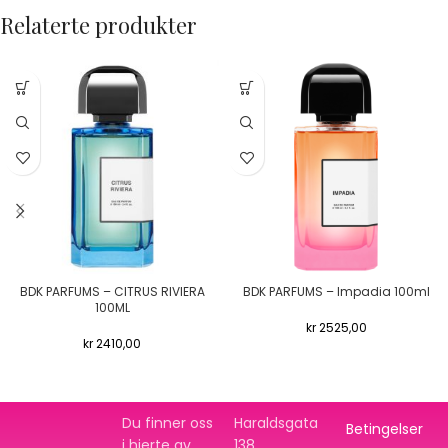
Relaterte produkter
BDK PARFUMS – CITRUS RIVIERA
BDK PARFUMS – Impadia 100ml
100ML
kr
2525,00
kr
2410,00
Du finner oss
Haraldsgata
Betingelser
i hjerte av
138,