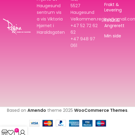
Frakt &
Haugesund
5527
Levering
sentrum vis
Haugesund
a vis Viktoria
Velkommen.regina@gmail.co
Retur &
Hjørnet i
+47 52 72 62
Angrerett
Haraldsgaten
62
Min side
+47
948 97
061
Based on
Amendo
theme
2025
WooCommerce Themes
.
0