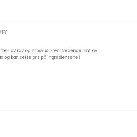
ERY
duften av rav og moskus. Fremtredende hint av
s og kan sette pris på ingrediensene i