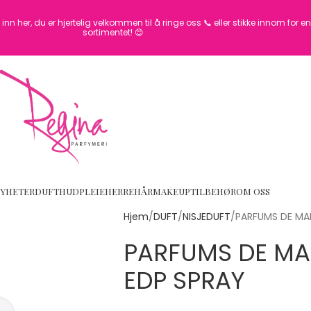
inn her, du er hjertelig velkommen til å ringe oss 📞 eller stikke innom for 
sortimentet! 😊
YHETER
DUFT
HUDPLEIE
HERRE
HÅR
MAKEUP
TILBEHØR
OM OSS
Hjem
DUFT
NISJEDUFT
PARFUMS DE MA
PARFUMS DE MA
EDP SPRAY