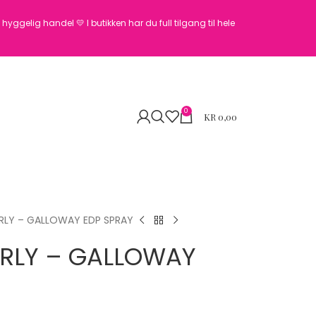
en hyggelig handel 💛
I butikken har du full tilgang til hele
0
KR
0,00
RLY – GALLOWAY EDP SPRAY
RLY – GALLOWAY