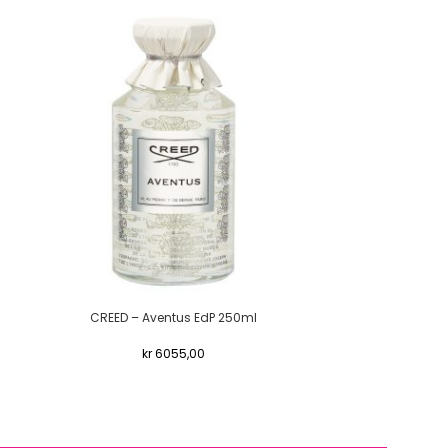
CREED – Aventus EdP 250ml
CREED
kr
6055,00
kr
215