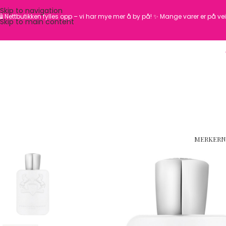
Skip to navigation
️ Nettbutikken fylles opp – vi har mye mer å by på! ✨
Mange varer er på vei 
Skip to main content
MERKER
N