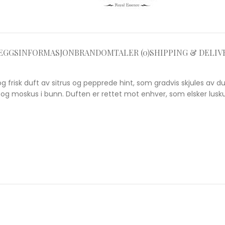
EGGSINFORMASJON
BRAND
OMTALER (0)
SHIPPING & DELIV
 frisk duft av sitrus og pepprede hint, som gradvis skjules av 
v og moskus i bunn. Duften er rettet mot enhver, som elsker lusku