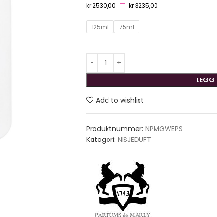
–
kr
2530,00
kr
3235,00
125ml
75ml
LEGG 
Add to wishlist
Produktnummer:
NPMGWEPS
Kategori:
NISJEDUFT