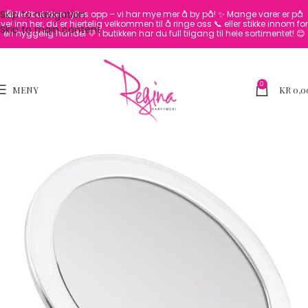
Skip to navigation
🛍️ Nettbutikken fylles opp – vi har mye mer å by på! ✨
Mange varer er på
vei inn her, du er hjertelig velkommen til å ringe oss 📞 eller stikke innom for
Skip to main content
en hyggelig handel 💛
I butikken har du full tilgang til hele sortimentet! 😊
0
MENY
KR
0,0