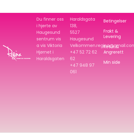
Du finner oss
Haraldsgata
Betingelser
i hjerte av
138,
Frakt &
Haugesund
5527
Levering
sentrum vis
Haugesund
a vis Viktoria
Velkommen.regina@gmail.co
Retur &
Hjørnet i
+47 52 72 62
Angrerett
Haraldsgaten
62
Min side
+47
948 97
061