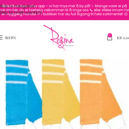
Skip to navigation
🛍️ Nettbutikken fylles opp – vi har mye mer å by på! ✨
Mange varer er på
vei inn her, du er hjertelig velkommen til å ringe oss 📞 eller stikke innom for
Skip to main content
en hyggelig handel 💛
I butikken har du full tilgang til hele sortimentet! 😊
0
MENY
KR
0,0