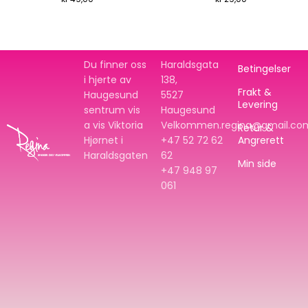
Du finner oss
Haraldsgata
Betingelser
i hjerte av
138,
Frakt &
Haugesund
5527
Levering
sentrum vis
Haugesund
a vis Viktoria
Velkommen.regina@gmail.co
Retur &
Hjørnet i
+47 52 72 62
Angrerett
Haraldsgaten
62
Min side
+47
948 97
061