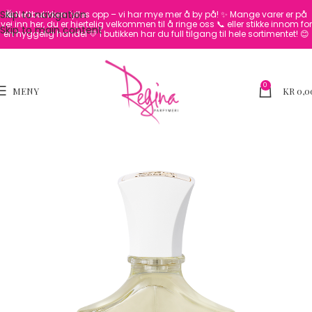
Skip to navigation
🛍️ Nettbutikken fylles opp – vi har mye mer å by på! ✨
Mange varer er på
vei inn her, du er hjertelig velkommen til å ringe oss 📞 eller stikke innom for
Skip to main content
en hyggelig handel 💛
I butikken har du full tilgang til hele sortimentet! 😊
0
MENY
KR
0,0