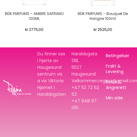
BDK PARFUMS – AMBRE SAFRANO
BDK PARFUMS – Bouquet De
100ML
Hongrie 100ml
kr
2775,00
kr
2525,00
Du finner oss
Haraldsgata
Betingelser
i hjerte av
138,
Frakt &
Haugesund
5527
Levering
sentrum vis
Haugesund
a vis Viktoria
Velkommen.regina@gmail.co
Retur &
Hjørnet i
+47 52 72 62
Angrerett
Haraldsgaten
62
Min side
+47
948 97
061