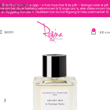
Skip to navigation
🛍️ Nettbutikken fylles opp – vi har mye mer å by på! ✨
Mange varer er på
vei inn her, du er hjertelig velkommen til å ringe oss 📞 eller stikke innom for
Skip to main content
en hyggelig handel 💛
I butikken har du full tilgang til hele sortimentet! 😊
0
MENY
KR
0,0