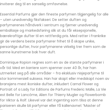
inviterer deg til en sanselig omfavnelse.
Essential Parfums gjør den fineste parfymen tilgjengelig for alle
– uten unødvendig fiksfakseri. De setter duften og
parfymørenes håndverk i sentrum og fjerner unødvendig
emballasje og markedsføring slik at du får eksepsjonelle,
bærekraftige dufter til en rettferdig pris. Med røtter i Frankrike
gir de verdens beste parfymører frihet til å skape unike,
personlige dufter, hvor parfymørene virkelig trer frem som de
sanne kunstnerne bak hver duft.
Dominique Ropion regnes som en av de største parfymører i
vår tid. Med en karriere som spenner over 40 år, har han
utmerket seg på alle områder – fra eksklusiv nisjeparfyme til
stor kommersiell suksess. Han har skapt eller medskapt noen av
bransjens mest ikoniske dufter, inkludert Carnal Flower og
Portrait of a Lady for Editions de Parfums Frederic Malle, La Vie
est Belle for Lancôme, Alien for Thierry Mugler og Flowerbomb
for Viktor & Rolf. Likevel var det ingenting som tilsa at denne
pariseren skulle bli parfymør eller få kallenavnet “Master of