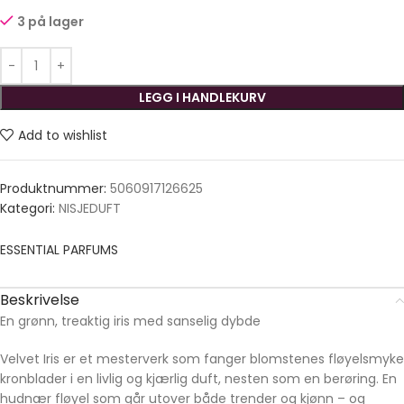
3 på lager
LEGG I HANDLEKURV
Add to wishlist
Produktnummer:
5060917126625
Kategori:
NISJEDUFT
ESSENTIAL PARFUMS
Beskrivelse
En grønn, treaktig iris med sanselig dybde
Velvet Iris er et mesterverk som fanger blomstenes fløyelsmyke
kronblader i en livlig og kjærlig duft, nesten som en berøring. En
hudnær fløyel som går utover både trender og kjønn – og