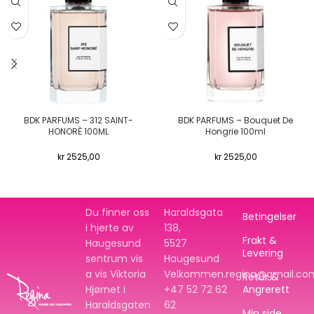
BDK PARFUMS – 312 SAINT-
BDK PARFUMS – Bouquet De
HONORÈ 100ML
Hongrie 100ml
kr
2525,00
kr
2525,00
Du finner oss
Haraldsgata
Betingelser
i hjerte av
138,
Frakt &
Haugesund
5527
Levering
sentrum vis
Haugesund
a vis Viktoria
Velkommen.regina@gmail.co
Retur &
Hjørnet i
+47 52 72 62
Angrerett
Haraldsgaten
62
Min side