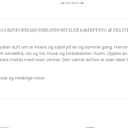
EGGSINFORMASJON
BRAND
OMTALER (0)
SHIPPING & DELIV
rydret duft om er intens og subtil på en og samme gang. Fremtr
vit sandeltre, rav og tre, mose og tonkabønner i bunn. Opplev en 
ler bare møtes med noen venner. Den varme duften er især ideel ti
 Mose og treaktige noter