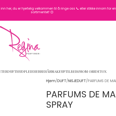
inn her, du er hjertelig velkommen til å ringe oss 📞 eller stikke innom for 
sortimentet! 😊
ETER
DUFT
HUDPLEIE
HERRE
HÅR
MAKEUP
TILBEHØR
OM OSS
DETOX
Hjem
DUFT
NISJEDUFT
PARFUMS DE MAR
PARFUMS DE MA
SPRAY