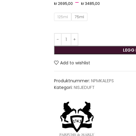
–
kr
2695,00
kr
3485,00
125ml
75ml
LEGG 
Add to wishlist
Produktnummer:
NPMKALEPS
Kategori:
NISJEDUFT