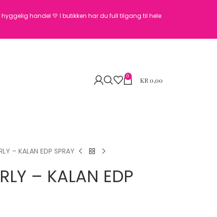
en hyggelig handel 💛
I butikken har du full tilgang til hele
0
KR
0,00
LY – KALAN EDP SPRAY
RLY – KALAN EDP