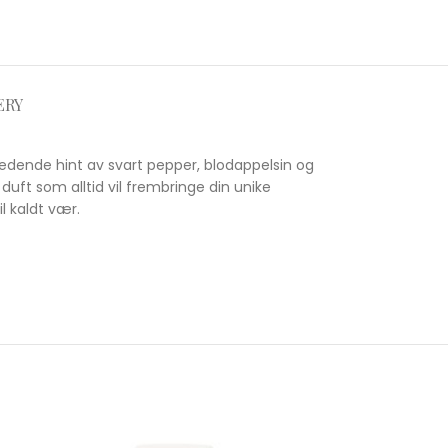
ERY
edende hint av svart pepper, blodappelsin og
duft som alltid vil frembringe din unike
l kaldt vær.