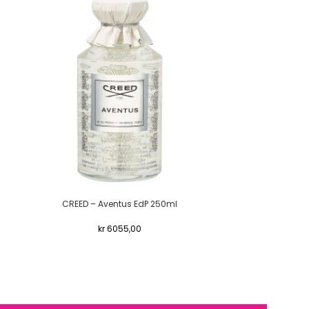
CREED – Aventus EdP 250ml
CREED
kr
6055,00
kr
304