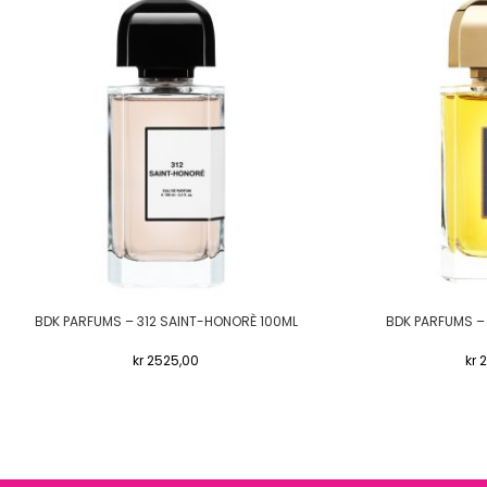
BDK PARFUMS – 312 SAINT-HONORÈ 100ML
BDK PARFUMS –
kr
2525,00
kr
2