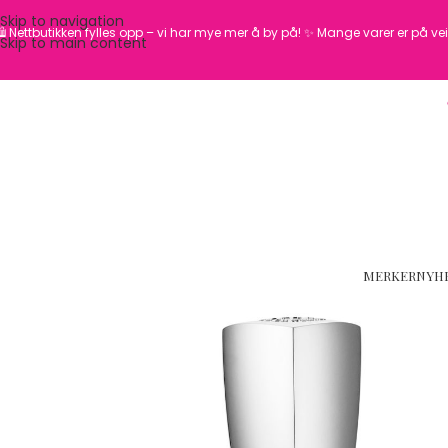
Skip to navigation
️ Nettbutikken fylles opp – vi har mye mer å by på! ✨
Mange varer er på vei 
Skip to main content
MERKER
NYH